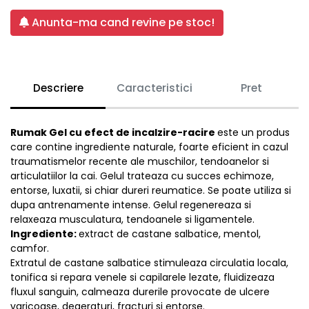
Anunta-ma cand revine pe stoc!
Descriere
Caracteristici
Pret
Rumak Gel cu efect de incalzire-racire
este un produs
care contine ingrediente naturale, foarte eficient in cazul
traumatismelor recente ale muschilor, tendoanelor si
articulatiilor la cai. Gelul trateaza cu succes echimoze,
entorse, luxatii, si chiar dureri reumatice. Se poate utiliza si
dupa antrenamente intense. Gelul regenereaza si
relaxeaza musculatura, tendoanele si ligamentele.
Ingrediente:
extract de castane salbatice, mentol,
camfor.
Extratul de castane salbatice stimuleaza circulatia locala,
tonifica si repara venele si capilarele lezate, fluidizeaza
fluxul sanguin, calmeaza durerile provocate de ulcere
varicoase, degeraturi, fracturi si entorse.