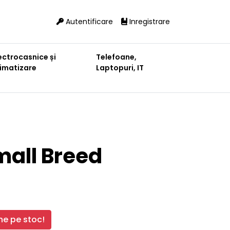
Autentificare
Inregistrare
ectrocasnice și
Telefoane,
limatizare
Laptopuri, IT
all Breed
e pe stoc!