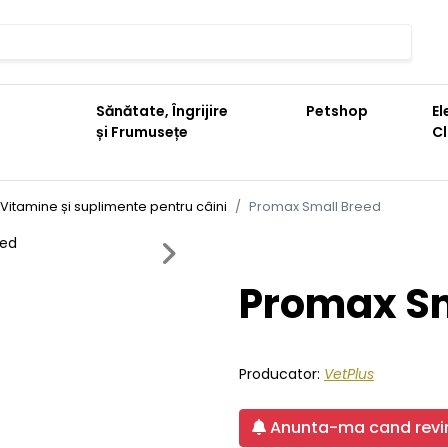
Sănătate, Îngrijire
Petshop
El
și Frumusețe
C
Vitamine și suplimente pentru câini
Promax Small Breed
Next
Promax Sm
Producator:
VetPlus
Anunta-ma cand revin