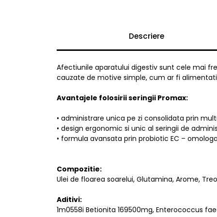
Descriere
Afectiunile aparatului digestiv sunt cele mai fr
cauzate de motive simple, cum ar fi alimentat
Avantajele folosirii seringii Promax:
• administrare unica pe zi consolidata prin multi
• design ergonomic si unic al seringii de admini
• formula avansata prin probiotic EC – omologa
Compozitie:
Ulei de floarea soarelui, Glutamina, Arome, Treo
Aditivi:
1m0558i Betionita 169500mg, Enterococcus faec