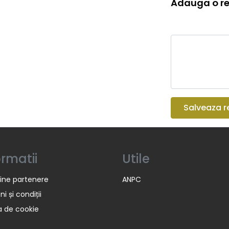
Adauga o re
Salveaza r
ormatii
Utile
ine partenere
ANPC
i și condiții
ca de cookie