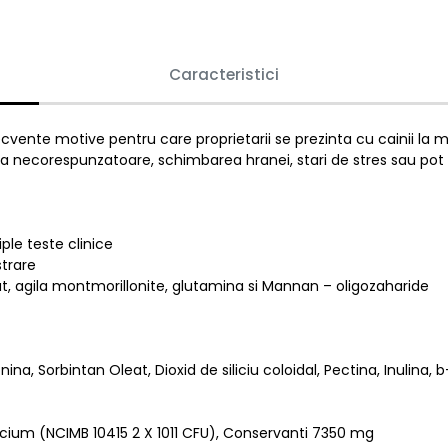
Caracteristici
ecvente motive pentru care proprietarii se prezinta cu cainii la m
ia necorespunzatoare, schimbarea hranei, stari de stres sau po
ple teste clinice
strare
t, agila montmorillonite, glutamina si Mannan – oligozaharide
nina, Sorbintan Oleat, Dioxid de siliciu coloidal, Pectina, Inulin
ium (NCIMB 10415 2 X 1011 CFU), Conservanti 7350 mg