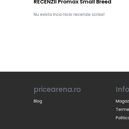
RECENZII Promax Small Breed
Nu exista inca nicio recenzie scrisa!
pricearena.ro
Inf
Blog
Magaz
Termen
Politi