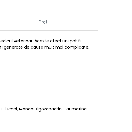
Pret
edicul veterinar. Aceste afectiuni pot fi
t fi generate de cauze mult mai complicate.
a, b-Glucani, MananOligozahadrin, Taumatina.