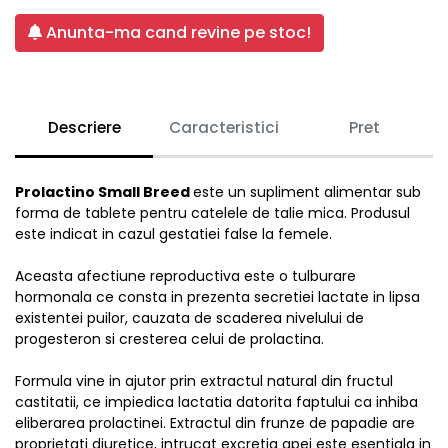
Anunta-ma cand revine pe stoc!
Descriere
Caracteristici
Pret
Prolactino Small Breed
este un supliment alimentar sub
forma de tablete pentru catelele de talie mica. Produsul
este indicat in cazul gestatiei false la femele.
Aceasta afectiune reproductiva este o tulburare
hormonala ce consta in prezenta secretiei lactate in lipsa
existentei puilor, cauzata de scaderea nivelului de
progesteron si cresterea celui de prolactina.
Formula vine in ajutor prin extractul natural din fructul
castitatii, ce impiedica lactatia datorita faptului ca inhiba
eliberarea prolactinei. Extractul din frunze de papadie are
proprietati diuretice, intrucat excretia apei este esentiala in