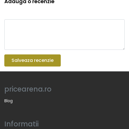
Adauga o recenzie
Salveaza recenzie
pricearena.ro
Blog
Informatii