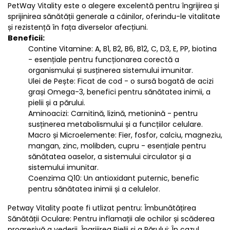
PetWay Vitality este o alegere excelentă pentru îngrijirea și
sprijinirea sănătății generale a câinilor, oferindu-le vitalitate
și rezistență în fața diverselor afecțiuni.
Beneficii:
Contine Vitamine: A, B1, B2, B6, B12, C, D3, E, PP, biotina
- esențiale pentru funcționarea corectă a
organismului și susținerea sistemului imunitar.
Ulei de Pește: Ficat de cod - o sursă bogată de acizi
grași Omega-3, benefici pentru sănătatea inimii, a
pielii și a părului.
Aminoacizi: Carnitină, lizină, metionină - pentru
susținerea metabolismului și a funcțiilor celulare.
Macro și Microelemente: Fier, fosfor, calciu, magneziu,
mangan, zinc, molibden, cupru - esențiale pentru
sănătatea oaselor, a sistemului circulator și a
sistemului imunitar.
Coenzima Q10: Un antioxidant puternic, benefic
pentru sănătatea inimii și a celulelor.
Petway Vitality poate fi utlizat pentru: Îmbunătățirea
Sănătății Oculare: Pentru inflamații ale ochilor și scăderea
progresivă a vederii. Îngrijirea Pielii și a Părului: În cazul