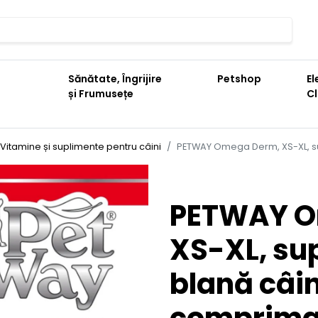
Sănătate, Îngrijire
Petshop
El
și Frumusețe
C
Vitamine și suplimente pentru câini
PETWAY Omega Derm, XS-XL, sup
PETWAY O
XS-XL, sup
blană câini