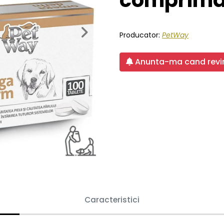
comprima
Next
Producator:
PetWay
Anunta-ma cand revin
Caracteristici