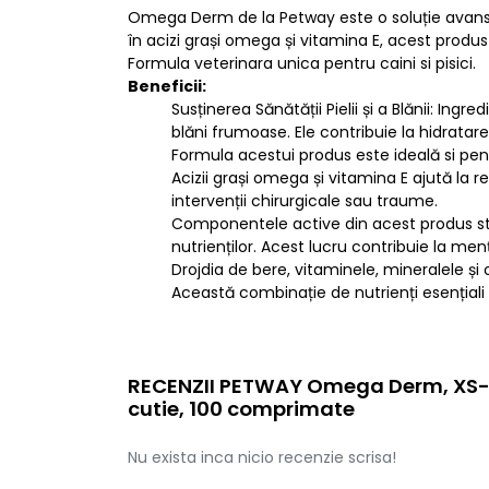
Omega Derm de la Petway este o soluție avansat
în acizi grași omega și vitamina E, acest produs 
Formula veterinara unica pentru caini si pisici.
Beneficii:
Susținerea Sănătății Pielii și a Blănii: In
blăni frumoase. Ele contribuie la hidratarea
Formula acestui produs este ideală si pent
Acizii grași omega și vitamina E ajută la r
intervenții chirurgicale sau traume.
Componentele active din acest produs stimul
nutrienților. Acest lucru contribuie la menț
Drojdia de bere, vitaminele, mineralele ș
Această combinație de nutrienți esențiali 
RECENZII PETWAY Omega Derm, XS-XL
cutie, 100 comprimate
Nu exista inca nicio recenzie scrisa!