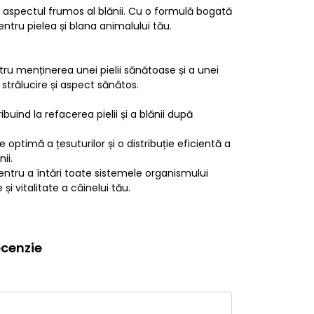
 aspectul frumos al blănii. Cu o formulă bogată
entru pielea și blana animalului tău.
ntru menținerea unei pielii sănătoase și a unei
i strălucire și aspect sănătos.
uind la refacerea pielii și a blănii după
optimă a țesuturilor și o distribuție eficientă a
ii.
entru a întări toate sistemele organismului
i vitalitate a câinelui tău.
cenzie