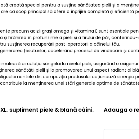
ă creată special pentru a susține sănătatea pielii și a menține
are ca scop principal să ofere o îngrijire completă și eficientă p
grediente precum acizii grași omega și vitamina E sunt esențiale pe
 și hrănirea în profunzime a pielii și a firului de păr, conferindu-
ru susținerea recuperării post-operatorii a câinelui tău.
egenerarea țesuturilor, accelerând procesul de vindecare și contrib
ează circulația sângelui la nivelul pielii, asigurând o oxigenare 
inerea sănătății pielii și la promovarea unui aspect radiant al blăn
i oligoelementele din compoziția produsului acționează sinergic p
contribuie la menținerea unei stări generale optime de sănătate ș
, supliment piele & blană câini,
Adauga o re