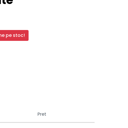
te
e pe stoc!
Pret