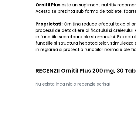
Ornitil Plus
este un supliment nutritiv recomanda
Acesta se prezinta sub forma de tablete, foart
Proprietati:
Ornitina reduce efectul toxic al am
procesul de detoxifiere al ficatului si creierulu
in functiile secretoare ale stomacului. Extract
functiile si structura hepatocitelor, stimuleaza 
in reglarea si protectia functiilor normale ale fi
RECENZII Ornitil Plus 200 mg, 30 Tab
Nu exista inca nicio recenzie scrisa!