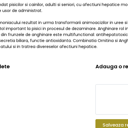
t pisicilor si cainilor, adulti si seniori, cu afectiuni hepatice 
e usor de administrat.
oniacului rezultat in urma transformarii animoacizilor in uree si 
i. Rol important la pisici in procesul de dezaminare. Anghinare rol 
ul din frunzele de anghinare este multifunctional: antihepatotoxi
secretia biliara, functie antioxidanta. Combinatia Ornitina si Angh
catului si in tratrea divereselor afectiuni hepatice.
lete
Adauga o re
Salveaza r