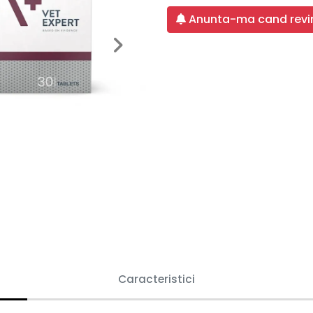
Anunta-ma cand revin
Next
Caracteristici