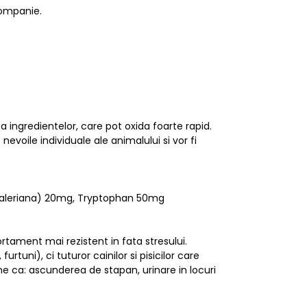
companie.
ea ingredientelor, care pot oxida foarte rapid.
voile individuale ale animalului si vor fi
s (valeriana) 20mg, Tryptophan 50mg
rtament mai rezistent in fata stresului.
uni), ci tuturor cainilor si pisicilor care
me ca: ascunderea de stapan, urinare in locuri