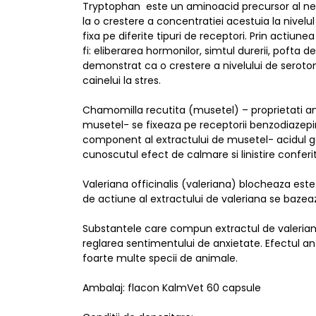
Tryptophan este un aminoacid precursor al neu
la o crestere a concentratiei acestuia la nivelul
fixa pe diferite tipuri de receptori. Prin actiu
fi: eliberarea hormonilor, simtul durerii, pofta
demonstrat ca o crestere a nivelului de seroto
cainelui la stres.
Chamomilla recutita (musetel) – proprietati an
musetel- se fixeaza pe receptorii benzodiazepine
component al extractului de musetel- acidul g
cunoscutul efect de calmare si linistire conferi
Valeriana officinalis (valeriana) blocheaza este
de actiune al extractului de valeriana se bazea
Substantele care compun extractul de valeriana 
reglarea sentimentului de anxietate. Efectul an
foarte multe specii de animale.
Ambalaj: flacon KalmVet 60 capsule