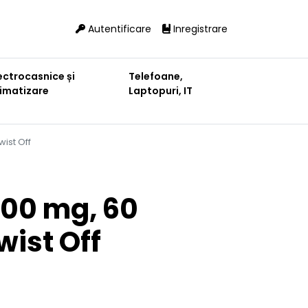
Autentificare
Inregistrare
ectrocasnice și
Telefoane,
limatizare
Laptopuri, IT
ist Off
00 mg, 60
wist Off