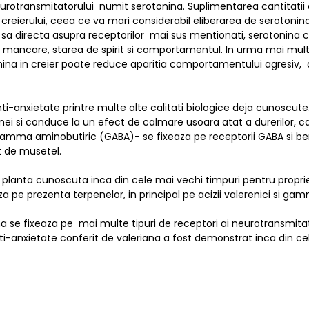
rotransmitatorului numit serotonina. Suplimentarea cantitatii 
 creierului, ceea ce va mari considerabil eliberarea de serotonina,
nea sa directa asupra receptorilor mai sus mentionati, serotonina
 de mancare, starea de spirit si comportamentul. In urma mai multo
nina in creier poate reduce aparitia comportamentului agresiv, a
ti-anxietate printre multe alte calitati biologice deja cunoscut
i si conduce la un efect de calmare usoara atat a durerilor, cat s
amma aminobutiric (GABA)- se fixeaza pe receptorii GABA si benz
t de musetel.
 planta cunoscuta inca din cele mai vechi timpuri pentru propriet
za pe prezenta terpenelor, in principal pe acizii valerenici si g
se fixeaza pe mai multe tipuri de receptori ai neurotransmitator
ti-anxietate conferit de valeriana a fost demonstrat inca din cel