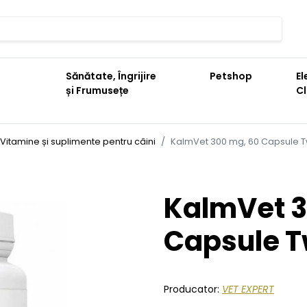
Sănătate, Îngrijire
Petshop
El
și Frumusețe
C
Vitamine și suplimente pentru câini
KalmVet 300 mg, 60 Capsule Tw
KalmVet 3
Capsule T
Producator:
VET EXPERT