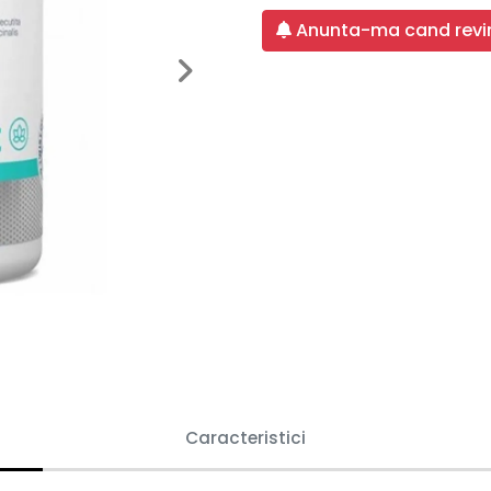
Anunta-ma cand revin
Next
Caracteristici