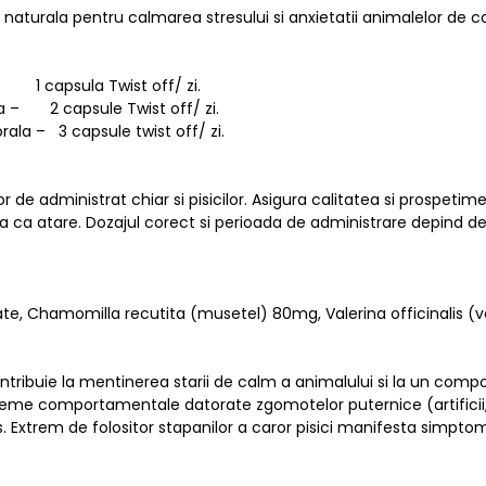
aturala pentru calmarea stresului si anxietatii animalelor de 
a- 1 capsula Twist off/ zi.
la – 2 capsule Twist off/ zi.
ala – 3 capsule twist off/ zi.
r de administrat chiar si pisicilor. Asigura calitatea si prospetim
 ca atare. Dozajul corect si perioada de administrare depind de ne
rivate, Chamomilla recutita (musetel) 80mg, Valerina officinali
ntribuie la mentinerea starii de calm a animalului si la un compo
eme comportamentale datorate zgomotelor puternice (artificii, furt
s. Extrem de folositor stapanilor a caror pisici manifesta simpto