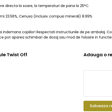
re directa la soare, la temperaturi de pana la 25°C.
rasimi 23.56%, Cenusa (inclusiv compusi minerali) 8.99%
la indemana copiilor! Respectati instructiunile de pe ambalaj. Co
rece pot aparea schimbari de dozaj sau mod de folosire in functie
le Twist Off
Adauga o re
Salveaza r