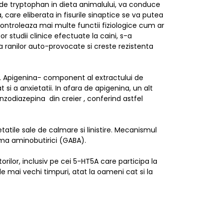
de tryptophan in dieta animalului, va conduce
 care eliberata in fisurile sinaptice se va putea
 controleaza mai multe functii fiziologice cum ar
r studii clinice efectuate la caini, s-a
 ranilor auto-provocate si creste rezistenta
e. Apigenina- component al extractului de
i a anxietatii. In afara de apigenina, un alt
odiazepina din creier , conferind astfel
atile sale de calmare si linistire. Mecanismul
amma aminobutirici (GABA).
ilor, inclusiv pe cei 5-HT5A care participa la
e mai vechi timpuri, atat la oameni cat si la