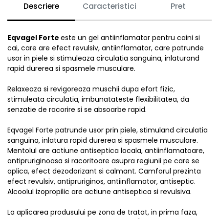
Descriere
Caracteristici
Pret
Eqvagel Forte
este un gel antiinflamator pentru caini si
cai, care are efect revulsiv, antiinflamator, care patrunde
usor in piele si stimuleaza circulatia sanguina, inlaturand
rapid durerea si spasmele musculare.
Relaxeaza si revigoreaza muschii dupa efort fizic,
stimuleata circulatia, imbunatateste flexibilitatea, da
senzatie de racorire si se absoarbe rapid.
Eqvagel Forte patrunde usor prin piele, stimuland circulatia
sanguina, inlatura rapid durerea si spasmele musculare.
Mentolul are actiune antiseptica locala, antiinflamatoare,
antipruriginoasa si racoritoare asupra regiunii pe care se
aplica, efect dezodorizant si calmant. Camforul prezinta
efect revulsiv, antipruriginos, antiinflamator, antiseptic.
Alcoolul izopropilic are actiune antiseptica si revulsiva.
La aplicarea produsului pe zona de tratat, in prima faza,