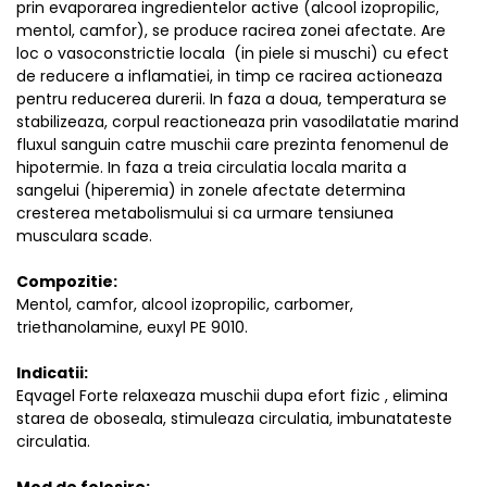
prin evaporarea ingredientelor active (alcool izopropilic,
mentol, camfor), se produce racirea zonei afectate. Are
loc o vasoconstrictie locala (in piele si muschi) cu efect
de reducere a inflamatiei, in timp ce racirea actioneaza
pentru reducerea durerii. In faza a doua, temperatura se
stabilizeaza, corpul reactioneaza prin vasodilatatie marind
fluxul sanguin catre muschii care prezinta fenomenul de
hipotermie. In faza a treia circulatia locala marita a
sangelui (hiperemia) in zonele afectate determina
cresterea metabolismului si ca urmare tensiunea
musculara scade.
Compozitie:
Mentol, camfor, alcool izopropilic, carbomer,
triethanolamine, euxyl PE 9010.
Indicatii:
Eqvagel Forte relaxeaza muschii dupa efort fizic , elimina
starea de oboseala, stimuleaza circulatia, imbunatateste
circulatia.
Mod de folosire: