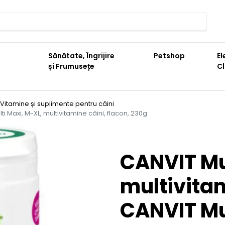
Sănătate, Îngrijire
Petshop
El
și Frumusețe
C
Vitamine și suplimente pentru câini
ti Maxi, M-XL, multivitamine câini, flacon, 230g
CANVIT Mu
multivita
CANVIT Mu