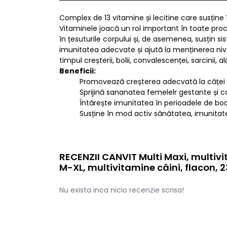
Complex de 13 vitamine și lecitine care susțin
Vitaminele joacă un rol important în toate proce
în țesuturile corpului și, de asemenea, susțin 
imunitatea adecvate și ajută la menținerea nivel
timpul creșterii, bolii, convalescenței, sarcinii, al
Beneficii:
Promovează creșterea adecvată la căței și
Sprijină sananatea femelelr gestante și c
Întărește imunitatea în perioadele de bo
Susține în mod activ sănătatea, imunitat
RECENZII CANVIT Multi Maxi, multivi
M-XL, multivitamine câini, flacon, 
Nu exista inca nicio recenzie scrisa!