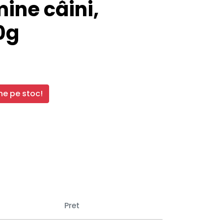
ine câini,
0g
e pe stoc!
Pret