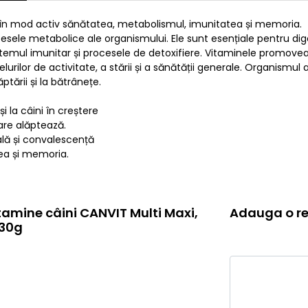
e în mod activ sănătatea, metabolismul, imunitatea și memoria.
sele metabolice ale organismului. Ele sunt esențiale pentru diges
sistemul imunitar și procesele de detoxifiere. Vitaminele promove
urilor de activitate, a stării și a sănătății generale. Organismu
ăptării și la bătrânețe.
 la câini în creștere
are alăptează.
ală și convalescență
ea și memoria.
tamine câini CANVIT Multi Maxi,
Adauga o re
230g