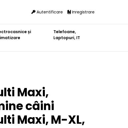
Autentificare
Inregistrare
ectrocasnice și
Telefoane,
limatizare
Laptopuri, IT
lti Maxi,
mine câini
lti Maxi, M-XL,