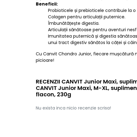
Beneficii:
Probioticele și prebioticele contribuie la 
Colagen pentru articulații puternice.
Îmbunătățește digestia.
Articulații sănătoase pentru aventuri nesfâ
Imunitatea puternică și digestia sănătoasă
unui tract digestiv sănătos la căței și câini 
Cu Canvit Chondro Junior, fiecare mușcătură nu 
picioare!
RECENZII CANVIT Junior Maxi, suplim
CANVIT Junior Maxi, M-XL, supliment
flacon, 230g
Nu exista inca nicio recenzie scrisa!