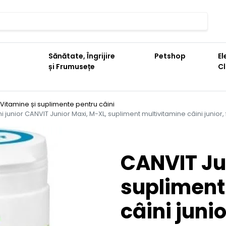
Sănătate, Îngrijire
Petshop
El
și Frumusețe
C
Vitamine și suplimente pentru câini
 junior CANVIT Junior Maxi, M-XL, supliment multivitamine câini junior,
CANVIT Ju
supliment
câini juni