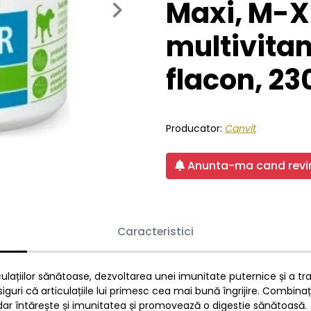
Maxi, M-X
Next
multivitam
flacon, 23
Producator:
Canvit
Anunta-ma cand revin
Caracteristici
ațiilor sănătoase, dezvoltarea unei imunitate puternice și a tractul
asiguri că articulațiile lui primesc cea mai bună îngrijire. Combi
, dar întărește și imunitatea și promovează o digestie sănătoasă.