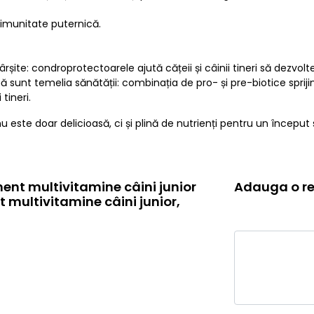
o imunitate puternică.
rșite: condroprotectoarele ajută cățeii și câinii tineri să dezvolte
 sunt temelia sănătății: combinația de pro- și pre-biotice sprij
tineri.
este doar delicioasă, ci și plină de nutrienți pentru un început 
ent multivitamine câini junior
Adauga o re
 multivitamine câini junior,