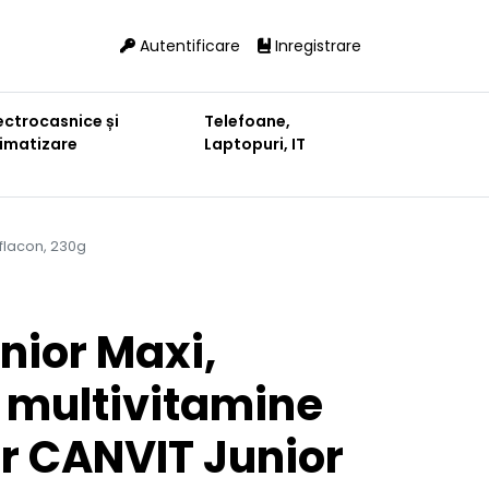
Autentificare
Inregistrare
ectrocasnice și
Telefoane,
limatizare
Laptopuri, IT
 flacon, 230g
nior Maxi,
 multivitamine
or CANVIT Junior