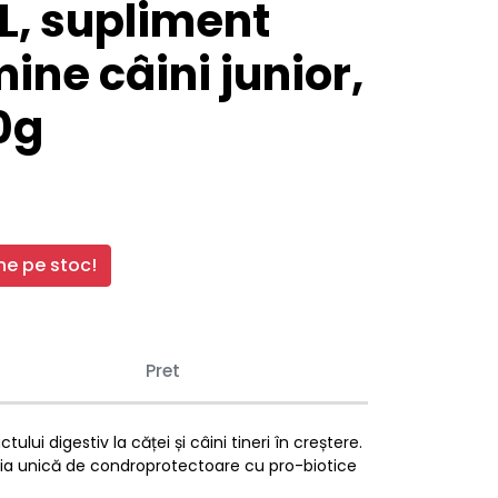
L, supliment
ine câini junior,
0g
e pe stoc!
Pret
ui digestiv la căței și câini tineri în creștere.
nația unică de condroprotectoare cu pro-biotice