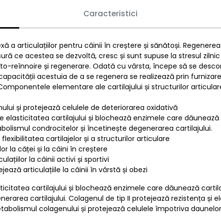
Caracteristici
a articulațiilor pentru câinii în creștere și sănătoși. Regenereaz
ră ce acestea se dezvoltă, cresc și sunt supuse la stresul zilnic
 auto-reînnoire și regenerare. Odată cu vârsta, începe să se desc
ea capacității acestuia de a se regenera se realizează prin furniza
. Componentele elementare ale cartilajului și structurilor articul
ului și protejează celulele de deteriorarea oxidativă
 elasticitatea cartilajului și blochează enzimele care dăunează ca
lismul condrocitelor și încetinește degenerarea cartilajului.
lexibilitatea cartilajelor și a structurilor articulare
or la căței și la câini în creștere
țiilor la câinii activi și sportivi
ează articulațiile la câinii în vârstă și obezi
ticitatea cartilajului și blochează enzimele care dăunează cartil
rea cartilajului. Colagenul de tip II protejează rezistența și elas
tabolismul colagenului și protejează celulele împotriva daunelor