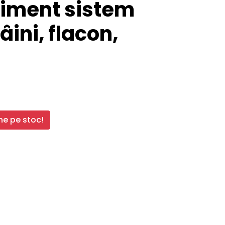
liment sistem
âini, flacon,
e pe stoc!