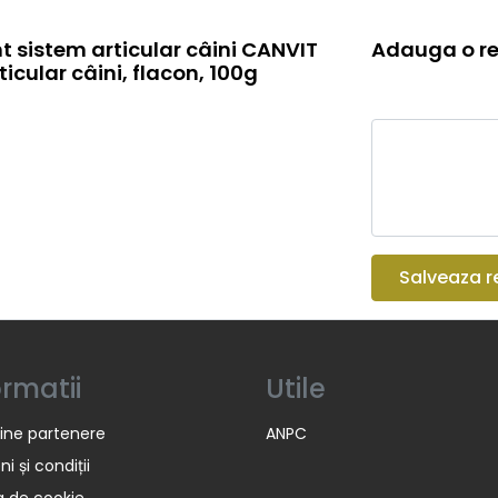
 sistem articular câini CANVIT
Adauga o re
icular câini, flacon, 100g
Salveaza r
ormatii
Utile
ine partenere
ANPC
i și condiții