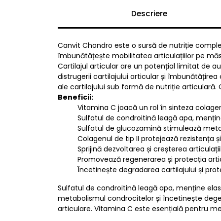
Descriere
Canvit Chondro este o sursă de nutriție complexă 
îmbunătățește mobilitatea articulațiilor pe măsu
Cartilajul articular are un potențial limitat de
distrugerii cartilajului articular și îmbunătățir
ale cartilajului sub formă de nutriție articulară
Beneficii:
Vitamina C joacă un rol în sinteza colagen
Sulfatul de condroitină leagă apa, menține
Sulfatul de glucozamină stimulează metabo
Colagenul de tip II protejează rezistența și f
Sprijină dezvoltarea și creșterea articulațiil
Promovează regenerarea și protecția articula
Încetinește degradarea cartilajului și protej
Sulfatul de condroitină leagă apa, menține elas
metabolismul condrocitelor și încetinește degenera
articulare. Vitamina C este esențială pentru me