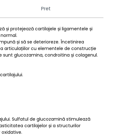
Pret
ă și protejează cartilajele și ligamentele și
 normal.
ompună și să se deterioreze. Încetinirea
rea articulațiilor cu elementele de construcție
are sunt glucozamina, condroitina și colagenul.
rtilajului.
ajului. Sulfatul de glucozamină stimulează
ticitatea cartilajelor și a structurilor
 oxidative.