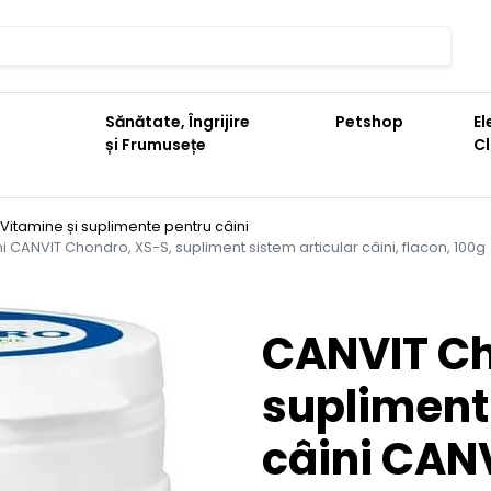
Sănătate, Îngrijire
Petshop
El
și Frumusețe
C
Vitamine și suplimente pentru câini
 CANVIT Chondro, XS-S, supliment sistem articular câini, flacon, 100g
CANVIT Ch
supliment 
câini CAN