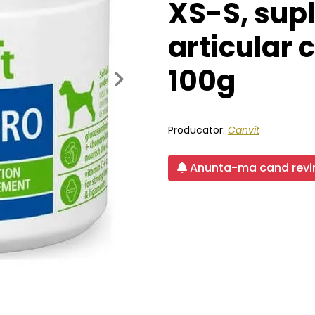
XS-S, sup
articular c
100g
Next
Producator:
Canvit
Anunta-ma cand revin