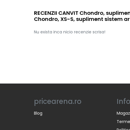
RECENZII CANVIT Chondro, supliment
Chondro, XS-S, supliment sistem art
Nu exista inca nicio recenzie scrisa!
pricearena.ro
Inf
Blog
Magaz
Termen