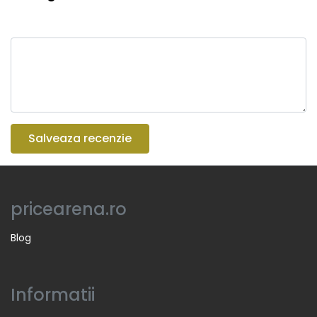
Salveaza recenzie
pricearena.ro
Blog
Informatii