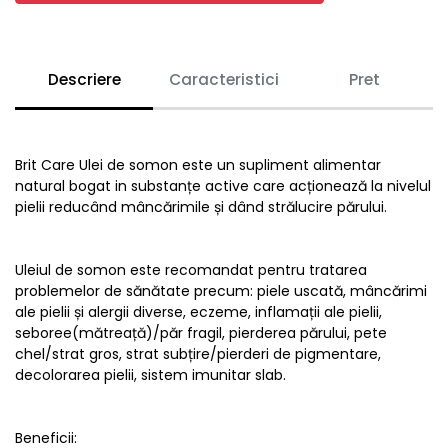
Descriere
Caracteristici
Pret
Brit Care Ulei de somon este un supliment alimentar
natural bogat in substanțe active care acționează la nivelul
pielii reducând mâncărimile și dând strălucire părului.
Uleiul de somon este recomandat pentru tratarea
problemelor de sănătate precum: piele uscată, mâncărimi
ale pielii și alergii diverse, eczeme, inflamații ale pielii,
seboree(mătreață)/păr fragil, pierderea părului, pete
chel/strat gros, strat subțire/pierderi de pigmentare,
decolorarea pielii, sistem imunitar slab.
Beneficii: