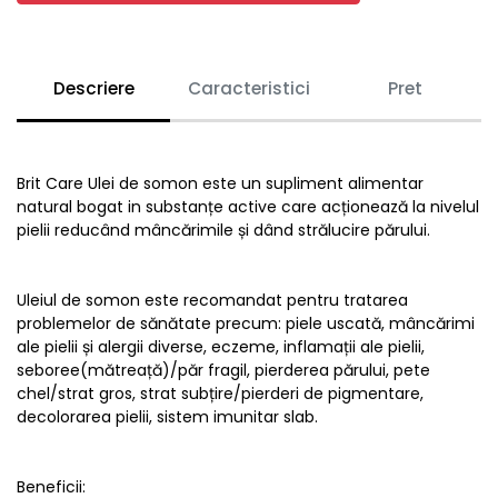
Descriere
Caracteristici
Pret
Brit Care Ulei de somon este un supliment alimentar
natural bogat in substanțe active care acționează la nivelul
pielii reducând mâncărimile și dând strălucire părului.
Uleiul de somon este recomandat pentru tratarea
problemelor de sănătate precum: piele uscată, mâncărimi
ale pielii și alergii diverse, eczeme, inflamații ale pielii,
seboree(mătreață)/păr fragil, pierderea părului, pete
chel/strat gros, strat subțire/pierderi de pigmentare,
decolorarea pielii, sistem imunitar slab.
Beneficii: