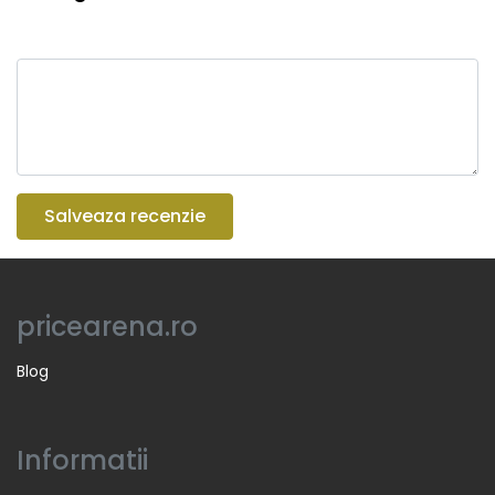
Salveaza recenzie
pricearena.ro
Blog
Informatii