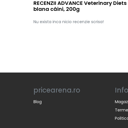
RECENZII ADVANCE Veterinary Diets 
blana câini, 200g
Nu exista inca nicio recenzie scrisa!
pricearena.ro
Inf
Blog
Magaz
Termen
Politi