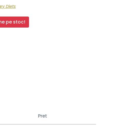
ry Diets
e pe stoc!
Pret