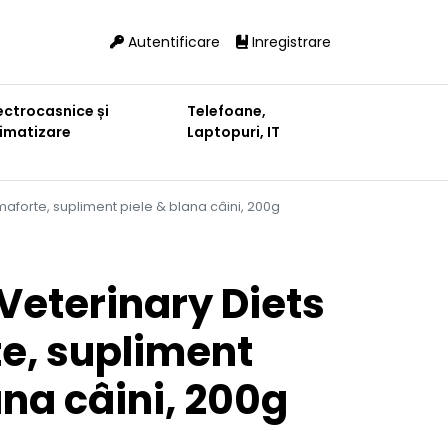
Autentificare
Inregistrare
ectrocasnice și
Telefoane,
limatizare
Laptopuri, IT
aforte, supliment piele & blana câini, 200g
eterinary Diets
e, supliment
ana câini, 200g