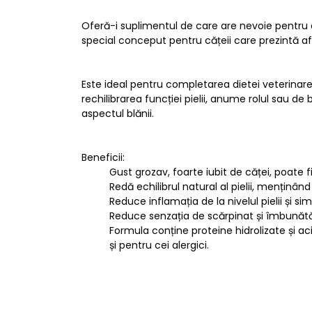
Oferă-i suplimentul de care are nevoie pentru a
special conceput pentru cățeii care prezintă afecți
Este ideal pentru completarea dietei veterinare 
rechilibrarea funcției pielii, anume rolul sau de
aspectul blănii.
Beneficii:
Gust grozav, foarte iubit de căței, poate
Redă echilibrul natural al pielii, menținân
Reduce inflamația de la nivelul pielii și s
Reduce senzația de scărpinat și îmbunătățeș
Formula conține proteine hidrolizate și aci
și pentru cei alergici.