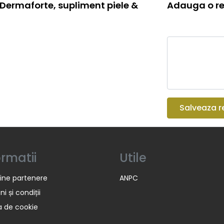
Dermaforte, supliment piele &
Adauga o re
Salveaza r
ormatii
Utile
ine partenere
ANPC
i și condiții
ca de cookie