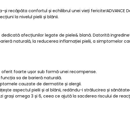
-și recăpăta confortul și echilibrul unei vieți fericite!ADVANCE
uni la nivelul pielii și blănii.
dedicată afecțiunilor legate de piele& blană. Datorită ingredinet
 barieră naturală, la reducerea inflamației pielii, a simptomelor 
 fi oferit foarte ușor sub formă unei recompense.
d funcția sa de barieră naturală.
imptomele cauzate de dermatite și alergii.
te aspectul pielii și al blănii, redându-i strălucirea și sănătate
zi grași omega 3 și 6, ceea ce ajută la sacderea riscului de reacț