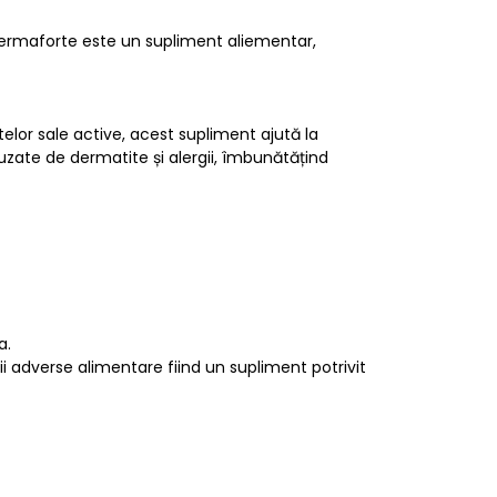
 Dermaforte este un supliment aliementar,
elor sale active, acest supliment ajută la
cauzate de dermatite și alergii, îmbunătățind
a.
ii adverse alimentare fiind un supliment potrivit