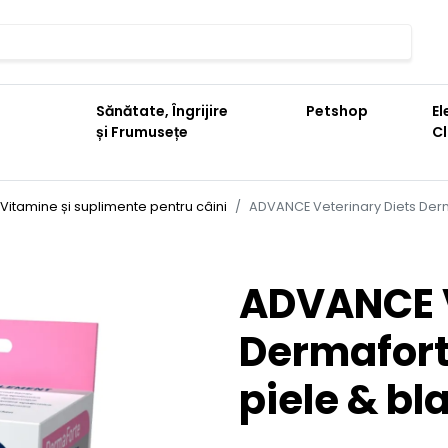
Sănătate, Îngrijire
Petshop
El
și Frumusețe
C
Vitamine și suplimente pentru câini
ADVANCE Veterinary Diets Derm
ADVANCE V
Dermafort
piele & bl