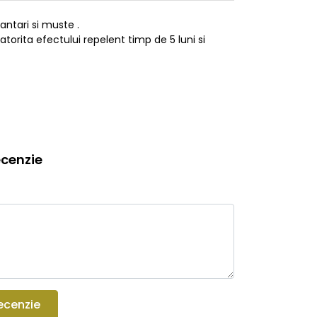
antari si muste .
torita efectului repelent timp de 5 luni si
cenzie
ecenzie