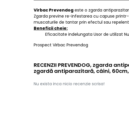
Virbac Prevendog
este o zgarda antiparazitar
Zgarda previne re-infestarea cu capuse printr-u
muscaturile de tantar prin efectul sau repelent 
Beneficii cheie:
Eficacitate indelungata Usor de utilizat 
Prospect Virbac Prevendog
RECENZII PREVENDOG, zgarda antipa
zgardă antiparazitară, câini, 60cm,
Nu exista inca nicio recenzie scrisa!