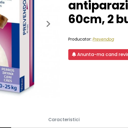
antiparazi
60cm, 2 b
Next
Producator:
Prevendog
Anunta-ma cand revin
Caracteristici