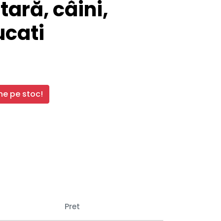
tară, câini,
ucati
e pe stoc!
Pret