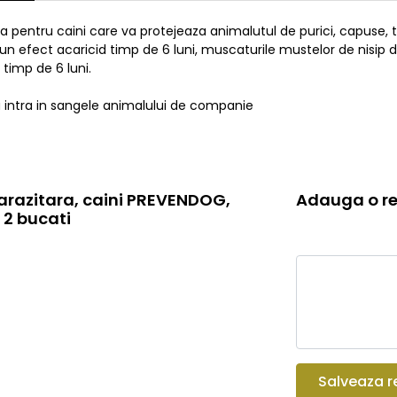
a pentru caini care va protejeaza animalutul de purici, capuse, t
n efect acaricid timp de 6 luni, muscaturile mustelor de nisip da
timp de 6 luni.
Nu intra in sangele animalului de companie
razitara, caini PREVENDOG,
Adauga o re
 2 bucati
Salveaza r