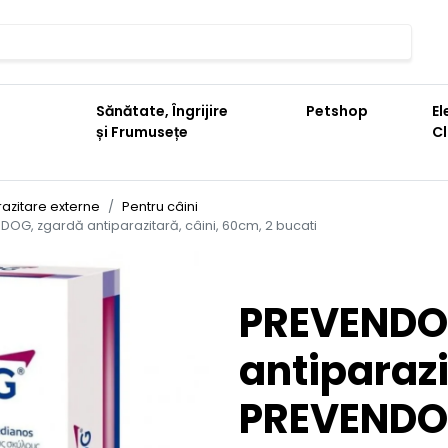
Sănătate, Îngrijire
Petshop
El
și Frumusețe
C
razitare externe
Pentru câini
DOG, zgardă antiparazitară, câini, 60cm, 2 bucati
PREVENDO
antiparazi
PREVENDO