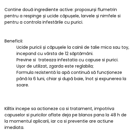
Contine două ingrediente active: propoxurși flumetrin
pentru a respinge și ucide căpușele, larvele și nimfele si
pentru a controla infestările cu purici.
Beneficii:
Ucide puricii și căpușele la cainii de talie mica sau toy,
incepand cu vârsta de 12 săptămâni.
Previne si trateaza infestatia cu capuse si purici.
Ușor de utilizat, zgarda este reglabila;
Formula rezistentă la apă continuă să funcționeze
până la 6 luni, chiar și după baie, înot și expunerea la
soare.
Killtix incepe sa actioneze ca si tratament, impotriva
capuselor si puricilor aflate deja pe blanos pana la 48 h de
la momentul aplicarii, iar ca si preventie are actiune
imediata.