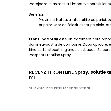
Protejeaza-ti animalutul impotriva parazitilor e
Beneficii:
Previne si trateaza infestatiile cu purici, p
pupelor. Usor de folosit direct pe piele, o
Frontline Spray
este un tratament care omoara
dumneavoastra de companie. Dupa aplicare, el n
fiind astfel stocat in glandele sebacee. Se car
Prospect Frontline Spray
RECENZII FRONTLINE Spray, soluție ant
ml
Nu exista inca nicio recenzie scrisa!