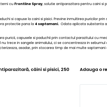
xterni cu
Frontline Spray
, solutie antiparazitara pentru caini si p
aduchi si capuse la caini si pisici. Previne inmultirea puricilor prin 
fera protectie pana la
4 saptamani.
Odata aplicata substanta act
 puricii, capusele si paduchii prin contactul parazitului cu med
u trece in sangele animalului, ci se concentreaza in sebumul di
acterizeaza, asadar, prin stocarea timp de mai multe saptamani d
iparazitară, câini si pisici, 250
Adauga o re