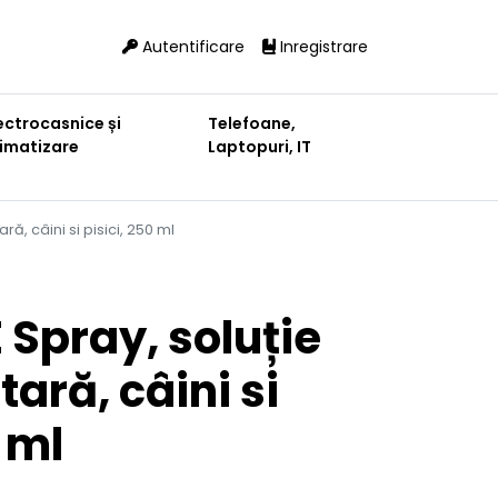
Autentificare
Inregistrare
ectrocasnice și
Telefoane,
limatizare
Laptopuri, IT
ră, câini si pisici, 250 ml
Spray, soluție
tară, câini si
 ml