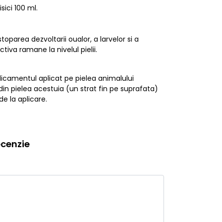
isici 100 ml.
stoparea dezvoltarii oualor, a larvelor si a
iva ramane la nivelul pielii.
icamentul aplicat pe pielea animalului
n pielea acestuia (un strat fin pe suprafata)
e la aplicare.
cenzie