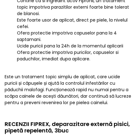
Contine ca si ingredint activ Fipronil, un tratament
topic impotriva parazitilor externi foarte bine tolerat
de blanosi.
Este foarte usor de aplicat, direct pe piele, la nivelul
cefei.
Ofera protectie impotriva capuselor pana la 4
saptamani.
Ucide puricii pana la 24h de la momentul aplicarii
Ofera protectie impotriva puricilor, capuselor si
paduchilor, imediat dupa aplicare.
Este un tratament topic simplu de aplicat, care ucide
puricii și căpușele și ajută la controlul infestărilor cu
păduchii malofagi. Funcționează rapid nu numai pentru a
scăpa cainele de acești dăunători, dar continuă să lucreze
pentru a preveni revenirea lor pe pielea cainelui.
RECENZII FIPREX, deparazitare externă pisici,
pipetă repelentă, 3buc