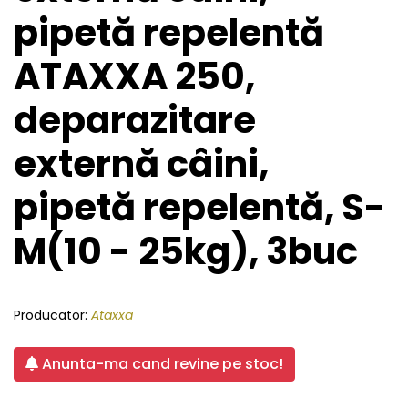
pipetă repelentă
ATAXXA 250,
deparazitare
externă câini,
pipetă repelentă, S-
M(10 - 25kg), 3buc
Producator:
Ataxxa
Anunta-ma cand revine pe stoc!