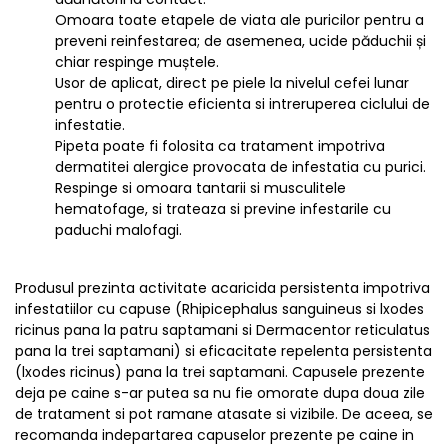
Omoara toate etapele de viata ale puricilor pentru a
preveni reinfestarea; de asemenea, ucide păduchii și
chiar respinge muștele.
Usor de aplicat, direct pe piele la nivelul cefei lunar
pentru o protectie eficienta si intreruperea ciclului de
infestatie.
Pipeta poate fi folosita ca tratament impotriva
dermatitei alergice provocata de infestatia cu purici.
Respinge si omoara tantarii si musculitele
hematofage, si trateaza si previne infestarile cu
paduchi malofagi.
Produsul prezinta activitate acaricida persistenta impotriva
infestatiilor cu capuse (Rhipicephalus sanguineus si lxodes
ricinus pana la patru saptamani si Dermacentor reticulatus
pana la trei saptamani) si eficacitate repelenta persistenta
(lxodes ricinus) pana la trei saptamani. Capusele prezente
deja pe caine s-ar putea sa nu fie omorate dupa doua zile
de tratament si pot ramane atasate si vizibile. De aceea, se
recomanda indepartarea capuselor prezente pe caine in