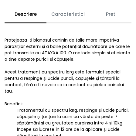
Descriere
Caracteristici
Pret
Protejeaza-ti blanosul caninin de talie mare impotriva
paraziților externi și a bolile potențial dăunătoare pe care le
pot transmite cu ATAXXA 100. O metoda simpla si eficienta
a tine departe puricii și căpușele.
Acest tratament cu spectru larg este formulat special
pentru a respinge și ucide puricii, căpușele și țânțarii la
contact, fără a fi nevoie sa ia contact cu pielea cainelui
tau.
Beneficii:
Tratamentul cu spectru larg, respinge și ucide puricii,
căpușele și țânțarii la câini cu vârsta de peste 7
săptămâni și cu greutatea curpinsa intre 4 si 10kg
Începe să lucreze în 12 ore de la aplicare și ucide
dăunătorii la contact.