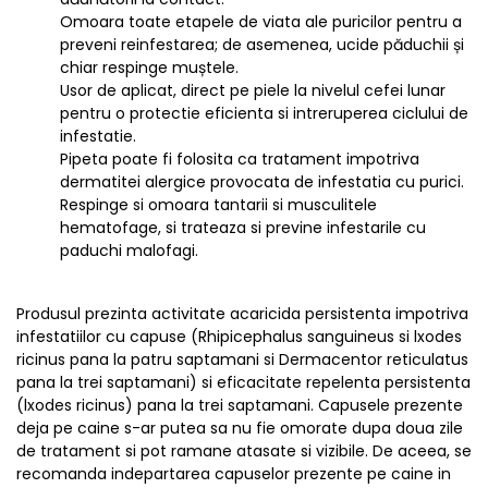
Omoara toate etapele de viata ale puricilor pentru a
preveni reinfestarea; de asemenea, ucide păduchii și
chiar respinge muștele.
Usor de aplicat, direct pe piele la nivelul cefei lunar
pentru o protectie eficienta si intreruperea ciclului de
infestatie.
Pipeta poate fi folosita ca tratament impotriva
dermatitei alergice provocata de infestatia cu purici.
Respinge si omoara tantarii si musculitele
hematofage, si trateaza si previne infestarile cu
paduchi malofagi.
Produsul prezinta activitate acaricida persistenta impotriva
infestatiilor cu capuse (Rhipicephalus sanguineus si lxodes
ricinus pana la patru saptamani si Dermacentor reticulatus
pana la trei saptamani) si eficacitate repelenta persistenta
(lxodes ricinus) pana la trei saptamani. Capusele prezente
deja pe caine s-ar putea sa nu fie omorate dupa doua zile
de tratament si pot ramane atasate si vizibile. De aceea, se
recomanda indepartarea capuselor prezente pe caine in