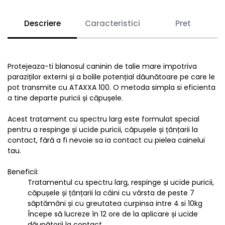
Descriere
Caracteristici
Pret
Protejeaza-ti blanosul caninin de talie mare impotriva
paraziților externi și a bolile potențial dăunătoare pe care le
pot transmite cu ATAXXA 100. O metoda simpla si eficienta
a tine departe puricii și căpușele.
Acest tratament cu spectru larg este formulat special
pentru a respinge și ucide puricii, căpușele și țânțarii la
contact, fără a fi nevoie sa ia contact cu pielea cainelui
tau.
Beneficii:
Tratamentul cu spectru larg, respinge și ucide puricii,
căpușele și țânțarii la câini cu vârsta de peste 7
săptămâni și cu greutatea curpinsa intre 4 si 10kg
Începe să lucreze în 12 ore de la aplicare și ucide
dăunătorii la contact.