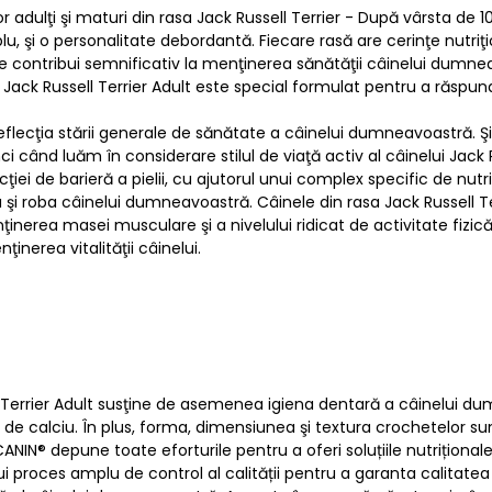
adulţi şi maturi din rasa Jack Russell Terrier - După vârsta de 10
lu, şi o personalitate debordantă. Fiecare rasă are cerinţe nutriţ
e contribui semnificativ la menţinerea sănătăţii câinelui dumneav
 Jack Russell Terrier Adult este special formulat pentru a răspunde
eflecţia stării generale de sănătate a câinelui dumneavoastră. Şi
unci când luăm în considerare stilul de viaţă activ al câinelui Ja
uncţiei de barieră a pielii, cu ajutorul unui complex specific de 
ea şi roba câinelui dumneavoastră. Câinele din rasa Jack Russel
inerea masei musculare şi a nivelului ridicat de activitate fizică
inerea vitalităţii câinelui.
 Terrier Adult susţine de asemenea igiena dentară a câinelui dum
ri de calciu. În plus, forma, dimensiunea şi textura crochetelor s
 CANIN® depune toate eforturile pentru a oferi soluțiile nutrițion
proces amplu de control al calității pentru a garanta calitate