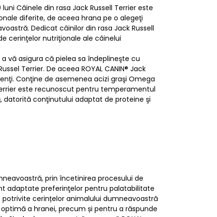
 luni Câinele din rasa Jack Russell Terrier este
ionale diferite, de aceea hrana pe o alegeţi
oastră. Dedicat câinilor din rasa Jack Russell
 cerinţelor nutriţionale ale câinelui
 a vă asigura că pielea sa îndeplineşte cu
ck Russel Terrier. De aceea ROYAL CANIN® Jack
nutrienţi. Conţine de asemenea acizi graşi Omega
l Terrier este recunoscut pentru temperamentul
, datorită conţinutului adaptat de proteine şi
neavoastră, prin încetinirea procesului de
unt adaptate preferinţelor pentru palatabilitate
ale potrivite cerințelor animalului dumneavoastră
a optimă a hranei, precum și pentru a răspunde