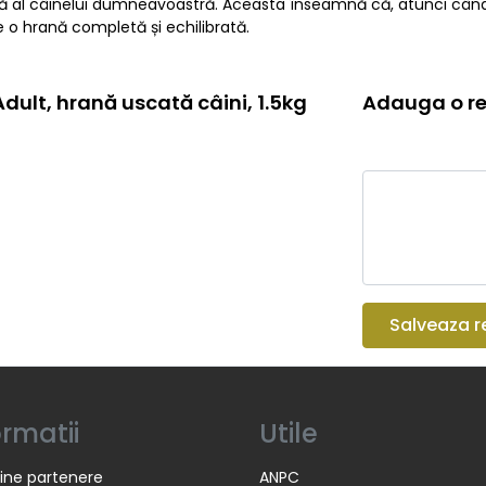
de viață al câinelui dumneavoastră. Aceasta înseamnă că, atunc
e o hrană completă și echilibrată.
ult, hrană uscată câini, 1.5kg
Adauga o re
Salveaza r
ormatii
Utile
ine partenere
ANPC