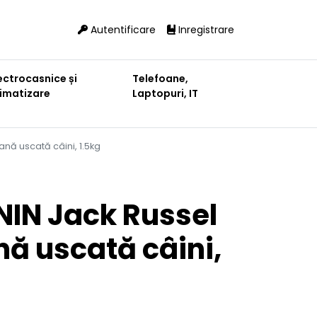
Autentificare
Inregistrare
ectrocasnice și
Telefoane,
limatizare
Laptopuri, IT
ană uscată câini, 1.5kg
IN Jack Russel
nă uscată câini,