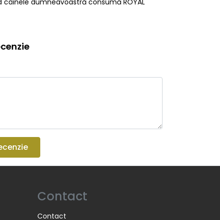
i când câinele dumneavoastră consumă ROYAL
cenzie
ecenzie
Contact
Contact