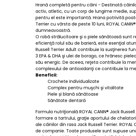
Hrană completă pentru câini - Destinată câinilor 
activ, atletic, cu un corp de lungime medie, sup
pentru el este importantă. Hrana potrivită poat
Terrier cu vârsta de peste 10 luni, ROYAL CANIN®
dumneavoastră.
O robă strălucitoare şi o piele sănătoasă sunt r
eficienţă rolul său de barieră, este esenţial at
Russell Terrier Adult contribuie la susţinerea f
3 EPA & DHA şi ulei de borago, ce hrănesc piel
său energic. De aceea, reţeta contribuie la menţ
complexului de antioxidanţi ce contribuie la menţ
Beneficii:
Crochete individualizate
Complex pentru muşchi şi vitalitate
Piele și blană sănătoase
Sănătate dentară
Formula nutriţională ROYAL CANIN® Jack Russell
formare a tartrului, graţie aportului de chelato
ale câinilor din rasa Jack Russell Terrier. ROYAL
de companie. Toate produsele sunt supuse unui 