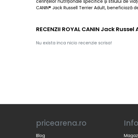
cerințelor nutriționale specifice și stilului 
CANIN® Jack Russell Terrier Adult, beneficiază d
RECENZII ROYAL CANIN Jack Russel Ad
Nu exista inca nicio recenzie scrisa!
pricearena.ro
Inf
Blog
Magaz