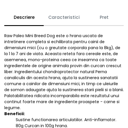
Descriere
Caracteristici
Pret
Raw Paleo Mini Breed Dog este o hrana uscata de
intretinere completa si echilibrata pentru cainii de
dimensiuni mici (cu o greutate corporala pana la 8kg), de
la 1 la 7 ani de viata. Aceasta reteta fara cereale este, de
asemenea, mono-proteina ceea ce inseamna ca toate
ingredientele de origine animala provin din curcan crescut
liber. Ingredientului chondroprotector natural Perna
canaliculis din acesta hrana, ajuta la sustinerea sanatatii
comune a cainilor de dimensiuni mici, in timp ce uleiurile
de somon adaugate ajuta la sustinerea starii pielii si a blanii.
Palatabilitatea ridicata incomparabila este rezultatul unui
continut foarte mare de ingrediente proaspete - carne si
legume.
Beneficii:
Sustine functionarea articulatiilor. Anti-inflamator.
80g Curcan in 100g hrana.