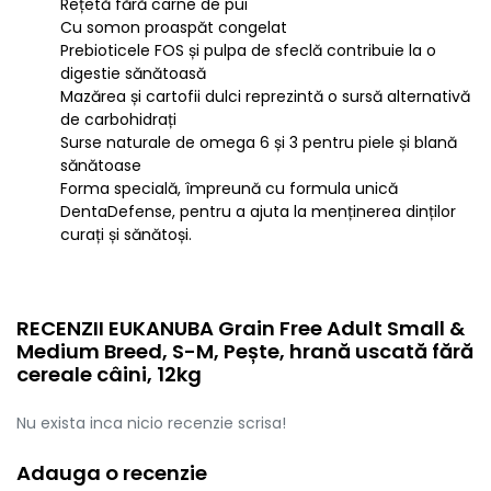
Rețetă fără carne de pui
Cu somon proaspăt congelat
Prebioticele FOS și pulpa de sfeclă contribuie la o
digestie sănătoasă
Mazărea și cartofii dulci reprezintă o sursă alternativă
de carbohidrați
Surse naturale de omega 6 și 3 pentru piele și blană
sănătoase
Forma specială, împreună cu formula unică
DentaDefense, pentru a ajuta la menținerea dinților
curați și sănătoși.
RECENZII EUKANUBA Grain Free Adult Small &
Medium Breed, S-M, Pește, hrană uscată fără
cereale câini, 12kg
Nu exista inca nicio recenzie scrisa!
Adauga o recenzie