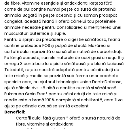
de fibre, vitamine esențiale și antioxidanți. Rețeta fără
carne de pui conține numai pește ca sursă de proteină
animală. Bogată în pește oceanic și cu somon proaspăt
congelat, această hrană îi oferă câinelui tau proteinele
animale necesare pentru consolidarea și menținerea unei
musculaturi puternice și suple.
Pentru a sprijini cu precădere o digestie sănătoasă, hrana
conține prebiotice FOS și pulpă de sfeclă. Mazărea și
cartofii dulci reprezintă o sursă alternativă de carbohidrați.
Pe lângă aceasta, sursele naturale de acizi grași omega 6 și
omega 3 contribuie la o piele sănătoasă și o blană lucioasă.
Totodată, rețeta noastră adaptată pentru câinii adulți de
talie mică și medie se prezintă sub forma unor crochete
speciale care, cu ajutorul tehnologiei unice DentaDefense,
ajută câinele dvs. să aibă o dentiție curată și sănătoasă.
Eukanuba Grain Free* pentru câini adulți de talie mică și
medie este o hrană 100% completă și echilibrată, care îl va
ajuta pe câinele dvs. să se simtă excelent.
Beneficii:
Cartofii dulci fără gluten * oferă o sursă naturală de
fibre, vitamine și antioxidanți