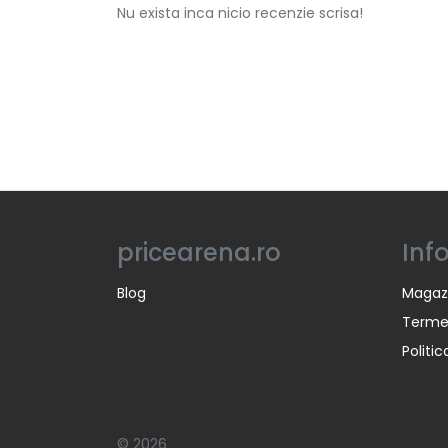
Nu exista inca nicio recenzie scrisa!
pricearena.ro
Inf
Blog
Magaz
Termen
Politi
© 2026