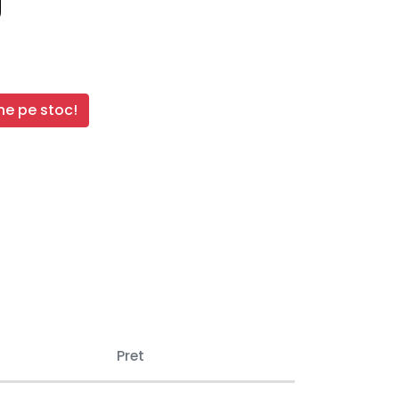
g
e pe stoc!
Pret