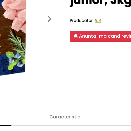
junior, 3k
Next
Producator:
Brit
Anunta-ma cand revin
Caracteristici