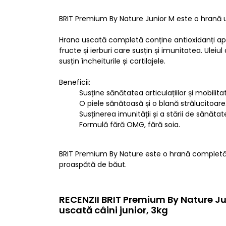
BRIT Premium By Nature Junior M este o hrană u
Hrana uscată completă conține antioxidanți apro
fructe și ierburi care susțin și imunitatea. Ule
susțin încheiturile și cartilajele.
Beneficii:
Susține sănătatea articulațiilor și mobilit
O piele sănătoasă și o blană strălucitoare
Susținerea imunității și a stării de sănătat
Formulă fără OMG, fără soia.
BRIT Premium By Nature este o hrană completă 
proaspătă de băut.
RECENZII BRIT Premium By Nature Ju
uscată câini junior, 3kg