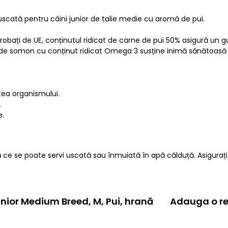
scată pentru câini junior de talie medie cu aromă de pui.
bați de UE, conținutul ridicat de carne de pui 50% asigură un gu
iul de somon cu conținut ridicat Omega 3 susține inimă sănătoasă ș
atea organismului.
.
e.
ce se poate servi uscată sau înmuiată în apă călduță. Asigura
nior Medium Breed, M, Pui, hrană
Adauga o re