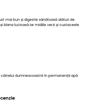
st mai bun și digestie sănătoasă alături de
i blana lucioasă iar midiile verzi și custaceele
ți câinelui dumneavoastră în permanență apă
cenzie