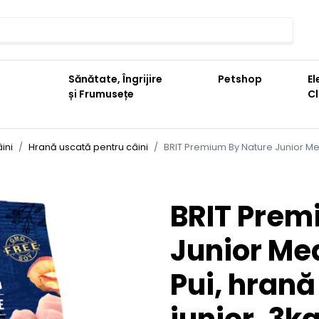
Sănătate, Îngrijire
Petshop
El
și Frumusețe
C
ini
Hrană uscată pentru câini
BRIT Premium By Nature Junior Med
BRIT Prem
Junior Me
Pui, hrană