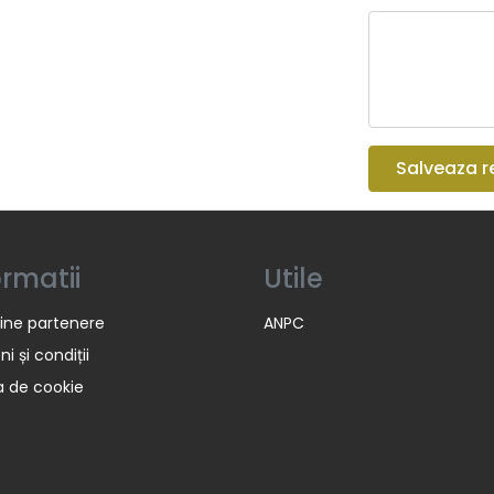
Salveaza r
ormatii
Utile
ine partenere
ANPC
i și condiții
ca de cookie