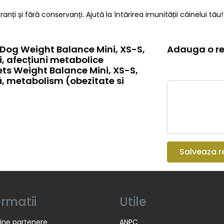
nți și fără conservanți. Ajută la întărirea imunității câinelui tău!
Dog Weight Balance Mini, XS-S,
Adauga o re
i, afecțiuni metabolice
ts Weight Balance Mini, XS-S,
ă, metabolism (obezitate si
Salveaza r
ormatii
Utile
ine partenere
ANPC