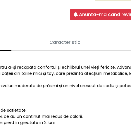
Anunta-ma cand revin
Caracteristici
ru a-și recăpăta confortul și echilibrul unei vieți fericite. Adv
țeii din taliile mici și toy, care prezintă afecțiuni metabolice, 
iveluri moderate de grăsimi și un nivel crescut de sodiu și potasi
de satietate.
ei, ce au un continut mai redus de calorii.
 pierd în greutate in 2 luni.