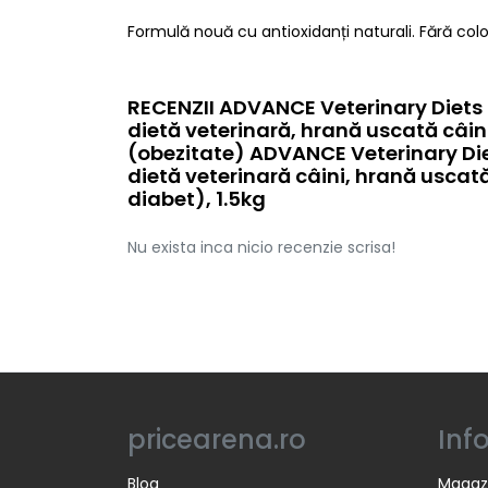
Formulă nouă cu antioxidanți naturali. Fără colora
RECENZII ADVANCE Veterinary Diets 
dietă veterinară, hrană uscată câin
(obezitate) ADVANCE Veterinary Die
dietă veterinară câini, hrană uscat
diabet), 1.5kg
Nu exista inca nicio recenzie scrisa!
pricearena.ro
Inf
Blog
Magaz