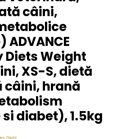
tă câini,
 metabolice
e) ADVANCE
y Diets Weight
ni, XS-S, dietă
 câini, hrană
etabolism
 si diabet), 1.5kg
ry Diets