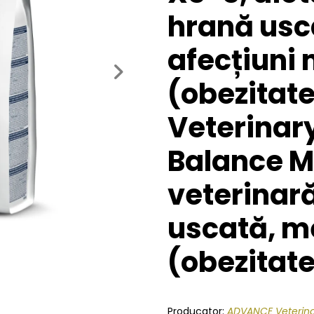
hrană usca
afecțiuni
Next
(obezitat
Veterinar
Balance Mi
veterinară
uscată, m
(obezitate
Producator:
ADVANCE Veterina