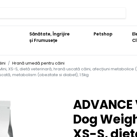
Sănătate, Îngrijire
Petshop
El
și Frumusețe
C
ini
Hrană umedă pentru câini
ni, XS-S, dietă veterinară, hrană uscată câini, afecțiuni metabolice
scată, metabolism (obezitate si diabet), 1.5kg
ADVANCE V
Dog Weigh
XS-S, diet