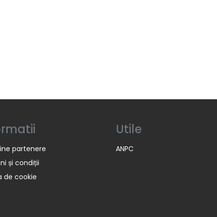
ormatii
Utile
ine partenere
ANPC
i și condiții
ca de cookie