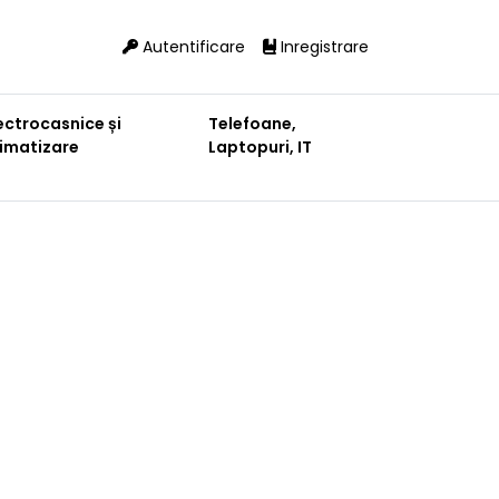
Autentificare
Inregistrare
ectrocasnice și
Telefoane,
limatizare
Laptopuri, IT