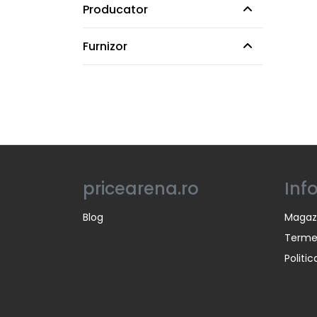
Producator
Furnizor
pricearena.ro
Inf
Blog
Magaz
Termen
Politi