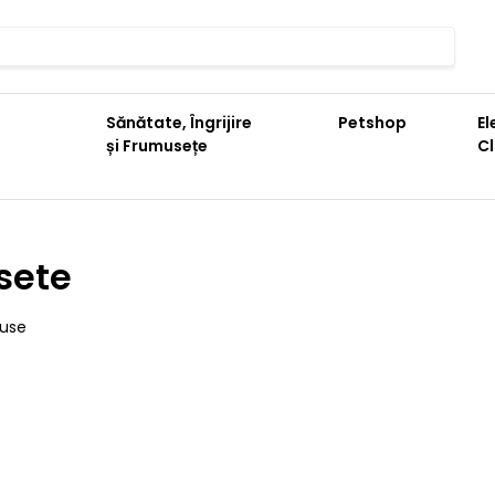
Sănătate, Îngrijire
Petshop
El
și Frumusețe
C
sete
duse