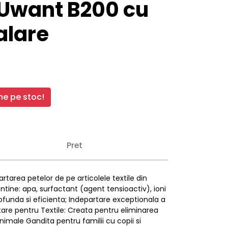
 Uwant B200 cu
alare
e pe stoc!
Pret
tarea petelor de pe articolele textile din
tine: apa, surfactant (agent tensioactiv), ioni
rofunda si eficienta; Indepartare exceptionala a
atare pentru Textile: Creata pentru eliminarea
nimale Gandita pentru familii cu copii si