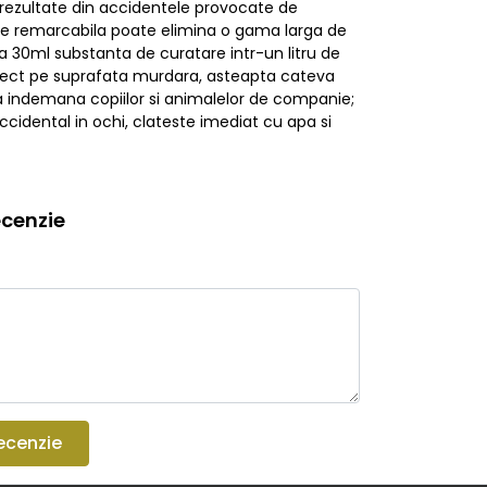
rezultate din accidentele provocate de
tare remarcabila poate elimina o gama larga de
ga 30ml substanta de curatare intr-un litru de
direct pe suprafata murdara, asteapta cateva
 la indemana copiilor si animalelor de companie;
accidental in ochi, clateste imediat cu apa si
cenzie
ecenzie