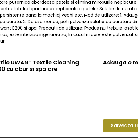
are puternica abordeaza petele si elimina mirosurile neplacute 
 pentru toti. Indepartare exceptionala a petelor Solutie de cura
persistente pana la machiaj vechi etc. Mod de utilizare: 1. Adau
apa curata. 2. De asemenea, poti pulveriza solutia de curatare 
Uwant B200 si apa. Precautii de utilizare: Produs nu trebuie lasat
 nas; este interzisa ingerarea sa; In cazul in care este pulverizat 
ur.
xtile UWANT Textile Cleaning
Adauga o re
0 cu abur si spalare
Salveaza r