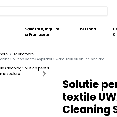
Sănătate, Îngrijire
Petshop
El
și Frumusețe
C
inere
Aspiratoare
leaning Solution pentru Aspirator Uwant B200 cu abur si spalare
Next
Solutie pe
textile UW
Cleaning 