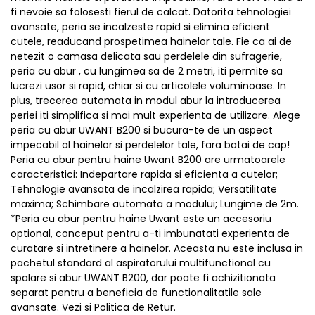
fi nevoie sa folosesti fierul de calcat. Datorita tehnologiei
avansate, peria se incalzeste rapid si elimina eficient
cutele, readucand prospetimea hainelor tale. Fie ca ai de
netezit o camasa delicata sau perdelele din sufragerie,
peria cu abur , cu lungimea sa de 2 metri, iti permite sa
lucrezi usor si rapid, chiar si cu articolele voluminoase. In
plus, trecerea automata in modul abur la introducerea
periei iti simplifica si mai mult experienta de utilizare. Alege
peria cu abur UWANT B200 si bucura-te de un aspect
impecabil al hainelor si perdelelor tale, fara batai de cap!
Peria cu abur pentru haine Uwant B200 are urmatoarele
caracteristici: Indepartare rapida si eficienta a cutelor;
Tehnologie avansata de incalzirea rapida; Versatilitate
maxima; Schimbare automata a modului; Lungime de 2m.
*Peria cu abur pentru haine Uwant este un accesoriu
optional, conceput pentru a-ti imbunatati experienta de
curatare si intretinere a hainelor. Aceasta nu este inclusa in
pachetul standard al aspiratorului multifunctional cu
spalare si abur UWANT B200, dar poate fi achizitionata
separat pentru a beneficia de functionalitatile sale
avansate. Vezi si Politica de Retur.