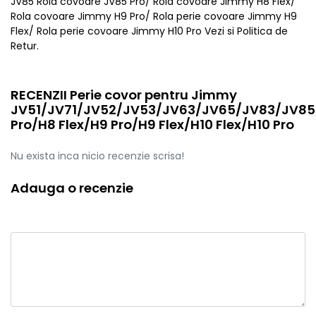
JV85 Rola covoare JV85 Pro/ Rola covoare Jimmy H8 Flex/
Rola covoare Jimmy H9 Pro/ Rola perie covoare Jimmy H9
Flex/ Rola perie covoare Jimmy H10 Pro Vezi si Politica de
Retur.
RECENZII Perie covor pentru Jimmy
JV51/JV71/JV52/JV53/JV63/JV65/JV83/JV8
Pro/H8 Flex/H9 Pro/H9 Flex/H10 Flex/H10 Pro
Nu exista inca nicio recenzie scrisa!
Adauga o recenzie