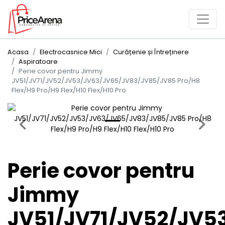
Acasa
Electrocasnice Mici
Curățenie și Întreținere
Aspiratoare
Perie covor pentru Jimmy
JV51/JV71/JV52/JV53/JV63/JV65/JV83/JV85/JV85 Pro/H8
Flex/H9 Pro/H9 Flex/H10 Flex/H10 Pro
Previous
Next
Perie covor pentru
Jimmy
JV51/JV71/JV52/JV5