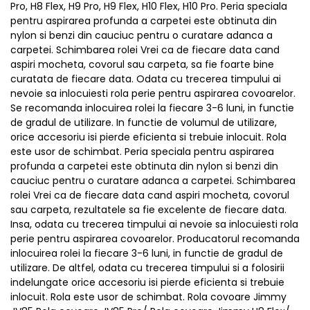
Pro, H8 Flex, H9 Pro, H9 Flex, H10 Flex, H10 Pro. Peria speciala
pentru aspirarea profunda a carpetei este obtinuta din
nylon si benzi din cauciuc pentru o curatare adanca a
carpetei. Schimbarea rolei Vrei ca de fiecare data cand
aspiri mocheta, covorul sau carpeta, sa fie foarte bine
curatata de fiecare data. Odata cu trecerea timpului ai
nevoie sa inlocuiesti rola perie pentru aspirarea covoarelor.
Se recomanda inlocuirea rolei la fiecare 3-6 luni, in functie
de gradul de utilizare. In functie de volumul de utilizare,
orice accesoriu isi pierde eficienta si trebuie inlocuit. Rola
este usor de schimbat. Peria speciala pentru aspirarea
profunda a carpetei este obtinuta din nylon si benzi din
cauciuc pentru o curatare adanca a carpetei. Schimbarea
rolei Vrei ca de fiecare data cand aspiri mocheta, covorul
sau carpeta, rezultatele sa fie excelente de fiecare data.
Insa, odata cu trecerea timpului ai nevoie sa inlocuiesti rola
perie pentru aspirarea covoarelor. Producatorul recomanda
inlocuirea rolei la fiecare 3-6 luni, in functie de gradul de
utilizare. De altfel, odata cu trecerea timpului si a folosirii
indelungate orice accesoriu isi pierde eficienta si trebuie
inlocuit. Rola este usor de schimbat. Rola covoare Jimmy