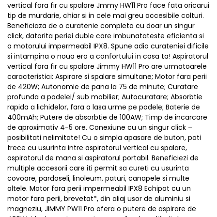
vertical fara fir cu spalare Jmmy HW11 Pro face fata oricarui
tip de murdarie, chiar si in cele mai greu accesibile colturi.
Beneficiaza de o curatenie completa cu doar un singur
click, datorita periei duble care imbunatateste eficienta si
a motorului impermeabil IPX8. Spune adio curateniei dificile
si intampina o noua era a confortului in casa ta! Aspiratorul
vertical fara fir cu spalare Jimmy HW11 Pro are urmatoarele
caracteristici: Aspirare si spalare simultane; Motor fara perii
de 420W; Autonomie de pana la 75 de minute; Curatare
profunda a podelei/ sub mobilier; Autocuratare; Absorbtie
rapida a lichidelor, fara a lasa urme pe podele; Baterie de
400mAh; Putere de absorbtie de 100AW; Timp de incarcare
de aproximativ 4-5 ore. Conexiune cu un singur click –
posibilitati nelimitate! Cu o simpla apasare de buton, poti
trece cu usurinta intre aspiratorul vertical cu spalare,
aspiratorul de mana si aspiratorul portabil. Beneficiezi de
multiple accesorii care iti permit sa cureti cu usurinta
covoare, pardoseli, linoleum, paturi, canapele si multe
altele. Motor fara perii impermeabil IPX8 Echipat cu un
motor fara perii, brevetat*, din aliaj usor de aluminiu si
magneziu, JIMMY PW11 Pro ofera o putere de aspirare de