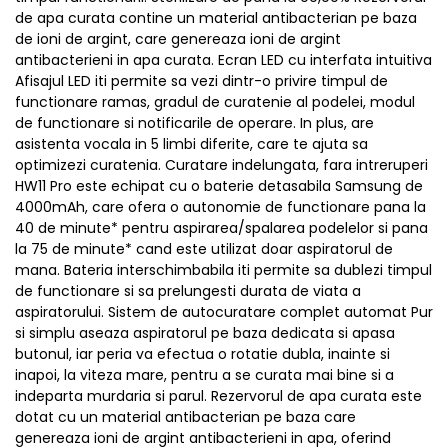
de apa curata contine un material antibacterian pe baza
de ioni de argint, care genereaza ioni de argint
antibacterieni in apa curata. Ecran LED cu interfata intuitiva
Afisajul LED iti permite sa vezi dintr-o privire timpul de
functionare ramas, gradul de curatenie al podelei, modul
de functionare si notificarile de operare. In plus, are
asistenta vocala in 5 limbi diferite, care te ajuta sa
optimizezi curatenia. Curatare indelungata, fara intreruperi
HW11 Pro este echipat cu o baterie detasabila Samsung de
4000mAh, care ofera o autonomie de functionare pana la
40 de minute* pentru aspirarea/spalarea podelelor si pana
la 75 de minute* cand este utilizat doar aspiratorul de
mana. Bateria interschimbabila iti permite sa dublezi timpul
de functionare si sa prelungesti durata de viata a
aspiratorului. Sistem de autocuratare complet automat Pur
si simplu aseaza aspiratorul pe baza dedicata si apasa
butonul, iar peria va efectua o rotatie dubla, inainte si
inapoi, la viteza mare, pentru a se curata mai bine si a
indeparta murdaria si parul. Rezervorul de apa curata este
dotat cu un material antibacterian pe baza care
genereaza ioni de argint antibacterieni in apa, oferind