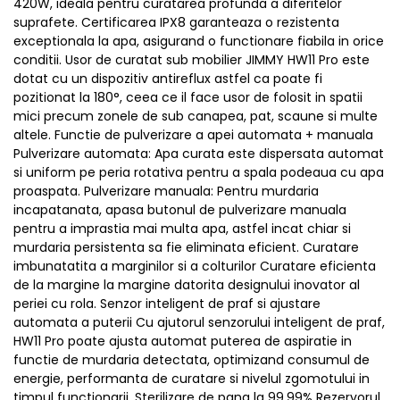
420W, ideala pentru curatarea profunda a diferitelor
suprafete. Certificarea IPX8 garanteaza o rezistenta
exceptionala la apa, asigurand o functionare fiabila in orice
conditii. Usor de curatat sub mobilier JIMMY HW11 Pro este
dotat cu un dispozitiv antireflux astfel ca poate fi
pozitionat la 180°, ceea ce il face usor de folosit in spatii
mici precum zonele de sub canapea, pat, scaune si multe
altele. Functie de pulverizare a apei automata + manuala
Pulverizare automata: Apa curata este dispersata automat
si uniform pe peria rotativa pentru a spala podeaua cu apa
proaspata. Pulverizare manuala: Pentru murdaria
incapatanata, apasa butonul de pulverizare manuala
pentru a imprastia mai multa apa, astfel incat chiar si
murdaria persistenta sa fie eliminata eficient. Curatare
imbunatatita a marginilor si a colturilor Curatare eficienta
de la margine la margine datorita designului inovator al
periei cu rola. Senzor inteligent de praf si ajustare
automata a puterii Cu ajutorul senzorului inteligent de praf,
HW11 Pro poate ajusta automat puterea de aspiratie in
functie de murdaria detectata, optimizand consumul de
energie, performanta de curatare si nivelul zgomotului in
timpul functionarii. Sterilizare de pana la 99,99% Rezervorul