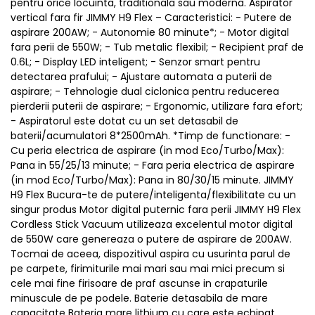
pentru orice locuinta, traditionala sau moderna. Aspirator
vertical fara fir JIMMY H9 Flex – Caracteristici: - Putere de
aspirare 200AW; - Autonomie 80 minute*; - Motor digital
fara perii de 550W; - Tub metalic flexibil; - Recipient praf de
0.6L; - Display LED inteligent; - Senzor smart pentru
detectarea prafului; - Ajustare automata a puterii de
aspirare; - Tehnologie dual ciclonica pentru reducerea
pierderii puterii de aspirare; - Ergonomic, utilizare fara efort;
- Aspiratorul este dotat cu un set detasabil de
baterii/acumulatori 8*2500mAh. *Timp de functionare: -
Cu peria electrica de aspirare (in mod Eco/Turbo/Max):
Pana in 55/25/13 minute; - Fara peria electrica de aspirare
(in mod Eco/Turbo/Max): Pana in 80/30/15 minute. JIMMY
H9 Flex Bucura-te de putere/inteligenta/flexibilitate cu un
singur produs Motor digital puternic fara perii JIMMY H9 Flex
Cordless Stick Vacuum utilizeaza excelentul motor digital
de 550W care genereaza o putere de aspirare de 200AW.
Tocmai de aceea, dispozitivul aspira cu usurinta parul de
pe carpete, firimiturile mai mari sau mai mici precum si
cele mai fine firisoare de praf ascunse in crapaturile
minuscule de pe podele. Baterie detasabila de mare
capacitate Bateria mare lithium cu care este echipat