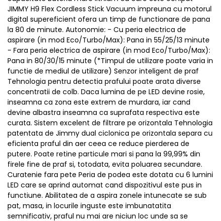
JIMMY H9 Flex Cordless Stick Vacuum impreuna cu motorul
digital supereficient ofera un timp de functionare de pana
la 80 de minute. Autonomie: - Cu peria electrica de
aspirare (in mod Eco/Turbo/Max): Pana in 55/25/13 minute
- Fara peria electrica de aspirare (in mod Eco/Turbo/Max):
Pana in 80/30/15 minute (*Timpul de utilizare poate varia in
functie de mediul de utilizare) Senzor inteligent de praf
Tehnologia pentru detectia prafului poate arata diverse
concentratii de colb. Daca lumina de pe LED devine rosie,
inseamna ca zona este extrem de murdara, iar cand
devine albastra inseamna ca suprafata respectiva este
curata. Sistem excelent de filtrare pe orizontala Tehnologia
patentata de Jimmy dual ciclonica pe orizontala separa cu
eficienta praful din aer ceea ce reduce pierderea de
putere. Poate retine particule mari si pana la 99,99% din
firele fine de praf si, totodata, evita poluarea secundare.
Curatenie fara pete Peria de podea este dotata cu 6 lumini
LED care se aprind automat cand dispozitivul este pus in
functiune. Abilitatea de a aspira zonele intunecate se sub
pat, masa, in locurile inguste este imbunatatita
semnificativ, praful nu mai are niciun loc unde sa se