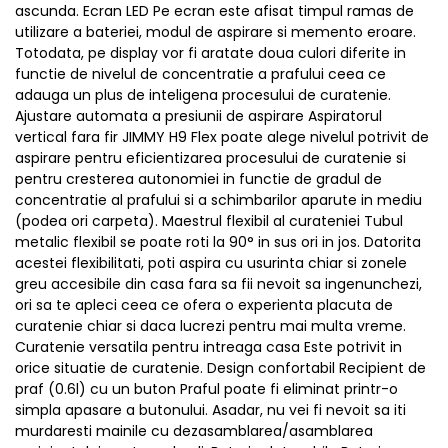
ascunda. Ecran LED Pe ecran este afisat timpul ramas de
utilizare a bateriei, modul de aspirare si memento eroare.
Totodata, pe display vor fi aratate doua culori diferite in
functie de nivelul de concentratie a prafului ceea ce
adauga un plus de inteligena procesului de curatenie.
Ajustare automata a presiunii de aspirare Aspiratorul
vertical fara fir JIMMY H9 Flex poate alege nivelul potrivit de
aspirare pentru eficientizarea procesului de curatenie si
pentru cresterea autonomiei in functie de gradul de
concentratie al prafului si a schimbarilor aparute in mediu
(podea ori carpeta). Maestrul flexibil al curateniei Tubul
metalic flexibil se poate roti la 90° in sus ori in jos. Datorita
acestei flexibilitati, poti aspira cu usurinta chiar si zonele
greu accesibile din casa fara sa fii nevoit sa ingenunchezi,
ori sa te apleci ceea ce ofera o experienta placuta de
curatenie chiar si daca lucrezi pentru mai multa vreme.
Curatenie versatila pentru intreaga casa Este potrivit in
orice situatie de curatenie. Design confortabil Recipient de
praf (0.6l) cu un buton Praful poate fi eliminat printr-o
simpla apasare a butonului. Asadar, nu vei fi nevoit sa iti
murdaresti mainile cu dezasamblarea/asamblarea