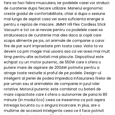
fara sa faci febra musculara, iar podelele casei vor straluci
de curatenie dupa fiecare utilizare. Manerul ergonomic
creste gradul de confortabilitate, chiar si dupa o sesiune
mai lunga de aspirat casa vei avea suficienta energie si
pentru o repriza de miscare. JIMMY H9 Flex Cordless Stick
Vacuum e tot ce ai nevoie pentru ca podelele casei sa
straluceasca de curatenie mai ales daca ai copiii care
scapa alimente pe jos, ori animale de companie a caror
fire de par sunt imprastiate prin toata casa. Viata ta va
deveni ca prin magie mai usoara asa ca vei avea mai mult
timp pentru alte activitati mai placute. Dispozitivul este
echipat cu un motor puternic, de 550W care ii ofera o
putere mare de aspirare de 200AW potrivita pentru a
atrage toate resturile si praful de pe podele. Design-ul
inteligent al periei de podea impiedica infasurarea firelor de
par uman sau al animalelor de companie in jurul rolei
rotative. Motorul puternic este combinat cu baterii de
mare capacitate care ii ofera o autonomie de pana la 80
minute (in modul Eco) ceea ce inseamna ca poti aspira
intreaga locuinta cu o singura incarcare. In plus, are o
multime de accesorii inteligente ceea ce il face potrivit