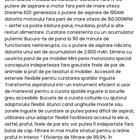
putere de aspirare si motor fara perii de mare viteza
Dreame R20 genereaza o putere de aspirare de 190AW
datorita motorului fara perii de mare viteza de 150.000RPM
– astfel ca poate inlatura parul, murdaria, praful si alte
resturi alimentare. Curatare consistenta cu un acumulator
puternic Bucura-te de pana la 90 de minute de
functionare neintrerupta, cu o putere de aspirare ridicata,
datorita unui set de acumulatori de 2.900 mAh. Elimina cu
usurinta parul de pe mobilier Mini peria motorizata special
conceputa indeparteaza fara greutate firele de par de
animale si praf de pe tesaturi si mobilier. Accesorii de
extensie flexibile pentru curatarea spatiilor inguste
Transforma aspiratorul intr-un instrument eficient si usor
de manevrat pentru a curata spatiile inguste si locurile
greu accesibile. Bucuria de a curata colturile cu ajutorul
adaptorului flexibil. Atunci cand unghiurile moarte sau
zonele inguste de curatare ar putea parea dificil de aspirat,
utilizarea unui adaptor flexibil faciliteaza accesul la ele si,
astfel, praful, firele de par etc vor putea fi indepartate fara
batai de cap. Filtrare in mai multe straturi pentru a retine
praful in interior * Eficiența de filtrare de 99,9%: În