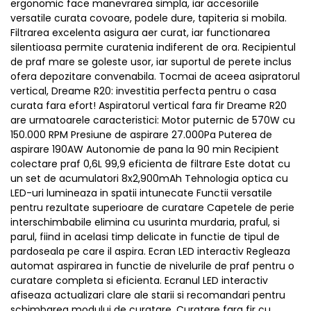
ergonomic face manevrarea simpla, iar accesoriile
versatile curata covoare, podele dure, tapiteria si mobila.
Filtrarea excelenta asigura aer curat, iar functionarea
silentioasa permite curatenia indiferent de ora. Recipientul
de praf mare se goleste usor, iar suportul de perete inclus
ofera depozitare convenabila. Tocmai de aceea asipratorul
vertical, Dreame R20: investitia perfecta pentru o casa
curata fara efort! Aspiratorul vertical fara fir Dreame R20
are urmatoarele caracteristici: Motor puternic de 570W cu
150.000 RPM Presiune de aspirare 27.000Pa Puterea de
aspirare 190AW Autonomie de pana la 90 min Recipient
colectare praf 0,6L 99,9 eficienta de filtrare Este dotat cu
un set de acumulatori 8x2,900mAh Tehnologia optica cu
LED-uri lumineaza in spatii intunecate Functii versatile
pentru rezultate superioare de curatare Capetele de perie
interschimbabile elimina cu usurinta murdaria, praful, si
parul, fiind in acelasi timp delicate in functie de tipul de
pardoseala pe care il aspira. Ecran LED interactiv Regleaza
automat aspirarea in functie de nivelurile de praf pentru o
curatare completa si eficienta. Ecranul LED interactiv
afiseaza actualizari clare ale starii si recomandari pentru
schimbarea modului de curatare. Curatare fara fir cu