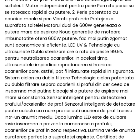
saltelei. 1. Motor independent pentru perie Permite periei sa
se roteasca rapid si cu putere. 2. Perie patentata cu
cauciuc moale si peri Vibratii profunde Protejeaza
suprafata saltelei Motorul dual de 600W genereaza o
putere mare de aspirare Noua generatie de motoare
imbunatatite ofera 600W putere, fac mai putin zgomot
sunt economice si eficiente. LED UV & Tehnologie cu
ultrasunete Dubla sterilizare are o rata de peste 99.9%
pentru neutralizarea acarienilor. In acelasi timp,
ultrasunetele impiedica reproducerea si hranirea
acarienilor care, astfel, pot fi inlaturate rapid si in siguranta.
Sistem ciclon cu dubla filtrare Tehnologia ciclon patentata
cu dubla filtrare separa acarienii si praful din aer ceea ce
inseamna mai putine blocaje si o putere de aspirare mai
mare si constanta. Senzor inteligent pentru detectarea
prafului/acarienilor de praf Senzorul inteligent de detectare
poate calcula cu mare preziei cati acarieni de praf traiesc
intr-un anumit mediu. Daca lumina LED este de culoare
rosie inseamna o prezenta numeroasa a prafului,
acarienilor de praf in zona respectiva. Lumina verde anunta
curatarea perfecta a suprafetei aspirate. Certificat de