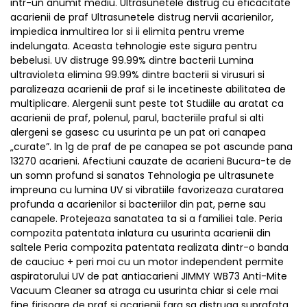
intr-un anumit mediu. Ultrasunetele distrug cu eficacitate
acarienii de praf Ultrasunetele distrug nervii acarienilor,
impiedica inmultirea lor si ii elimita pentru vreme
indelungata. Aceasta tehnologie este sigura pentru
bebelusi. UV distruge 99.99% dintre bacterii Lumina
ultravioleta elimina 99.99% dintre bacterii si virusuri si
paralizeaza acarienii de praf si le incetineste abilitatea de
multiplicare. Alergenii sunt peste tot Studiile au aratat ca
acarienii de praf, polenul, parul, bacteriile praful si alti
alergeni se gasesc cu usurinta pe un pat ori canapea
„curate”. In 1g de praf de pe canapea se pot ascunde pana
13270 acarieni. Afectiuni cauzate de acarieni Bucura-te de
un somn profund si sanatos Tehnologia pe ultrasunete
impreuna cu lumina UV si vibratiile favorizeaza curatarea
profunda a acarienilor si bacteriilor din pat, perne sau
canapele. Protejeaza sanatatea ta si a familiei tale. Peria
compozita patentata inlatura cu usurinta acarienii din
saltele Peria compozita patentata realizata dintr-o banda
de cauciuc + peri moi cu un motor independent permite
aspiratorului UV de pat antiacarieni JIMMY WB73 Anti-Mite
Vacuum Cleaner sa atraga cu usurinta chiar si cele mai
fine firisoare de praf si acarienii fara sa distruga suprafata