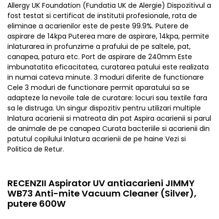
Allergy UK Foundation (Fundatia UK de Alergie) Dispozitivul a
fost testat si certificat de institutii profesionale, rata de
eliminae a acarienilor este de peste 99.9%. Putere de
aspirare de 14kpa Puterea mare de aspirare, 14kpa, permite
inlaturarea in profunzime a prafului de pe saltele, pat,
canapea, patura etc. Port de aspirare de 240mm Este
imbunatatita eficacitatea, curatarea patului este realizata
in numai cateva minute. 3 moduri diferite de functionare
Cele 3 moduri de functionare permit aparatului sa se
adapteze la nevoile tale de curatare: locuri sau textile fara
sa le distruga. Un singur dispozitiv pentru utilizari multiple
Inlatura acarienii si matreata din pat Aspira acarienii si parul
de animale de pe canapea Curata bacteriile si acarienii din
patutul copilului Inlatura acarienii de pe haine Vezi si
Politica de Retur.
RECENZII Aspirator UV antiacarieni JIMMY
WB73 Anti-mite Vacuum Cleaner (Silver),
putere 600W