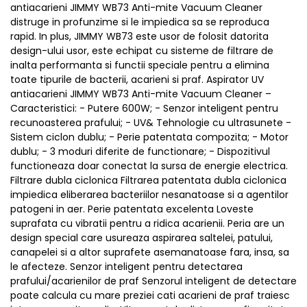
antiacarieni JIMMY WB73 Anti-mite Vacuum Cleaner
distruge in profunzime si le impiedica sa se reproduca
rapid. In plus, JIMMY WB73 este usor de folosit datorita
design-ului usor, este echipat cu sisteme de filtrare de
inalta performanta si functii speciale pentru a elimina
toate tipurile de bacterii, acarieni si praf. Aspirator UV
antiacarieni JIMMY WB73 Anti-mite Vacuum Cleaner –
Caracteristici: - Putere 600W; - Senzor inteligent pentru
recunoasterea prafului; - UV& Tehnologie cu ultrasunete -
Sistem ciclon dublu; - Perie patentata compozita; - Motor
dublu; - 3 moduri diferite de functionare; - Dispozitivul
functioneaza doar conectat la sursa de energie electrica.
Filtrare dubla ciclonica Filtrarea patentata dubla ciclonica
impiedica eliberarea bacteriilor nesanatoase si a agentilor
patogeni in aer. Perie patentata excelenta Loveste
suprafata cu vibratii pentru a ridica acarienii. Peria are un
design special care usureaza aspirarea saltelei, patului,
canapelei si a altor suprafete asemanatoase fara, insa, sa
le afecteze. Senzor inteligent pentru detectarea
prafului/acarienilor de praf Senzorul inteligent de detectare
poate calcula cu mare preziei cati acarieni de praf traiesc