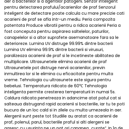
aer a bacteriilor si a agentilor patogeni. Senzor inteligent
pentru detectarea prafului/acarienilor de praf Senzorul
inteligent de detectare poate calcula cu mare precizie cati
acarieni de praf se afla intr-un mediu. Peria compozita
patentata Produce vibratii pentru a ridica acarienii Peria a
fost conceputa pentru aspirarea saltelelor, paturilor,
canapelelor si a altor suprafete asemanatoare fara sa le
deterioreze. Lumina UV distruge 99.99% dintre bacterii
Lumina UV elimina 99.9% dintre bacterii si virusuri,
paralizeaza acarienii de praf si le incetineste abilitatea de
multiplicare. Ultrasunetele elimina acarienii de praf
Ultrasunetele pot distruge nervii acarienilor, previn
inmultirea lor si le elimina cu eficacitate pentru multa
vreme. Tehnologia cu ultrasunete este sigura pentru
bebelusi. Temperatura ridicata de 60℃ Tehnologia
inteligenta permite cresterea temperaturii in numai 5s.
Caldura ridicata penetreaza in adancime atat patul cat si
salteaua distrugand rapid acarienii si bacteriile, iar tu te poti
bucura de un loc cald si in zilele cu multa umezeala in aer.
Alergenii sunt peste tot Studiile au aratat ca acarienii de
praf, polenul, parul, bacteriile praful si alti alergeni se
gasesc cu usurinta pe un pat ori canapea „curate”. In 1g de