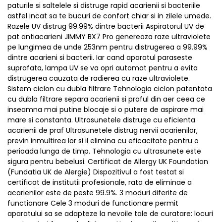
paturile si saltelele si distruge rapid acarienii si bacteriile
astfel incat sa te bucuri de confort chiar si in zilele umede.
Razele UV distrug 99.99% dintre bacterii Aspiratorul UV de
pat antiacarieni JIMMY BX7 Pro genereaza raze ultraviolete
pe lungimea de unde 253nm pentru distrugerea a 99.99%
dintre acarieni si bacterii. Iar cand aparatul paraseste
suprafata, lampa UV se va opri automat pentru a evita
distrugerea cauzata de radierea cu raze ultraviolete.
Sistem ciclon cu dubla filtrare Tehnologia ciclon patentata
cu dubla filtrare separa acarienii si praful din aer ceea ce
inseamna mai putine blocaje si o putere de aspirare mai
mare si constanta. Ultrasunetele distruge cu eficienta
acarienii de praf Ultrasunetele distrug nervii acarienilor,
previn inmultirea lor si il elimina cu eficacitate pentru o
perioada lunga de timp. Tehnologia cu ultrasunete este
sigura pentru bebelusi. Certificat de Allergy UK Foundation
(Fundatia UK de Alergie) Dispozitivul a fost testat si
certificat de institutii profesionale, rata de eliminae a
acarienilor este de peste 99.9%. 3 moduri diferite de
functionare Cele 3 moduri de functionare permit
aparatului sa se adapteze la nevoile tale de curatare: locuri