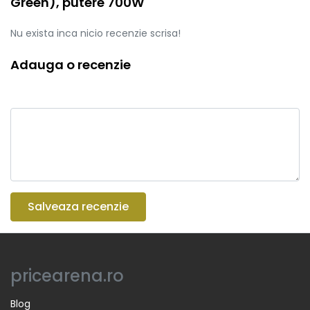
Green), putere 700W
Nu exista inca nicio recenzie scrisa!
Adauga o recenzie
Salveaza recenzie
pricearena.ro
Blog