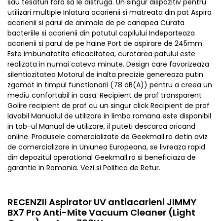
sau tesaturi fara sa le distruga. Un singur dispozitiv pentru
utilizari multiple Inlatura acarienii si matreata din pat Aspira
acarienii si parul de animale de pe canapea Curata
bacteriile si acarienii din patutul copilului Indeparteaza
acarienii si parul de pe haine Port de aspirare de 245mm
Este imbunatatita eficacitatea, curatarea patului este
realizata in numai cateva minute. Design care favorizeaza
silentiozitatea Motorul de inalta precizie genereaza putin
zgomot in timpul functionarii (78 dB(A)) pentru a creea un
mediu confortabil in casa. Recipient de praf transparent
Golire recipient de praf cu un singur click Recipient de praf
lavabil Manualul de utilizare in limba romana este disponibil
in tab-ul Manual de utilizare, il puteti descarca oricand
online. Produsele comercializate de Geekmall.ro detin aviz
de comercializare in Uniunea Europeana, se livreaza rapid
din depozitul operational Geekmall.ro si beneficiaza de
garantie in Romania. Vezi si Politica de Retur.
RECENZII Aspirator UV antiacarieni JIMMY
BX7 Pro Anti-Mite Vacuum Cleaner (Light