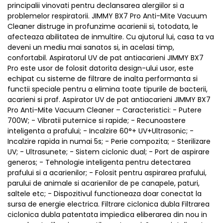
principalii vinovati pentru declansarea alergiilor si a
problemelor respiratorii. JIMMY BX7 Pro Anti-Mite Vacuum
Cleaner distruge in profunzime acarienii si, totodata, le
afecteaza abilitatea de inmultire. Cu ajutorul lui, casa ta va
deveni un mediu mai sanatos si, in acelasi timp,
confortabil. Aspiratorul UV de pat antiacarieni JIMMY BX7
Pro este usor de folosit datorita design-ului usor, este
echipat cu sisteme de filtrare de inalta performanta si
functii speciale pentru a elimina toate tipurile de bacterii,
acarieni si praf. Aspirator UV de pat antiacarieni JIMMY BX7
Pro Anti-Mite Vacuum Cleaner – Caracteristici: - Putere
700W; - Vibratii puternice si rapide; - Recunoastere
inteligenta a prafului; - Incalzire 60°+ UV+Ultrasonic; -
Incalzire rapida in numai 5s; - Perie compozita; - Sterilizare
UV; - Ultrasunete; - Sistem ciclonic dual; - Port de aspirare
generos; - Tehnologie inteligenta pentru detectarea
prafului si a acarienilor; - Folosit pentru aspirarea prafului,
parului de animale si acarienilor de pe canapele, paturi,
saltele etc; - Dispozitivul functioneaza doar conectat la
sursa de energie electrica. Filtrare ciclonica dubla Filtrarea
ciclonica dubla patentata impiedica eliberarea din nou in