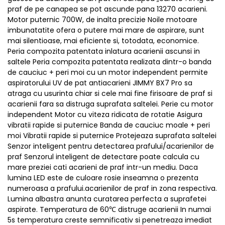
praf de pe canapea se pot ascunde pana 13270 acarieni.
Motor puternic 700W, de inalta precizie Noile motoare
imbunatatite ofera o putere mai mare de aspirare, sunt
mai silentioase, mai eficiente si, totodata, economice.
Peria compozita patentata inlatura acarienii ascunsi in
saltele Peria compozita patentata realizata dintr-o banda
de cauciuc + peri moi cu un motor independent permite
aspiratorului UV de pat antiacarieni JIMMY BX7 Pro sa
atraga cu usurinta chiar si cele mai fine firisoare de praf si
acarienii fara sa distruga suprafata saltelei. Perie cu motor
independent Motor cu viteza ridicata de rotatie Asigura
vibratii rapide si puternice Banda de cauciuc moale + peri
moi Vibratii rapide si puternice Protejeaza suprafata saltelei
Senzor inteligent pentru detectarea prafului/acarienilor de
praf Senzorul inteligent de detectare poate calcula cu
mare preziei cati acarieni de praf intr-un mediu. Daca
lumina LED este de culoare rosie inseamna o prezenta
numeroasa a prafului.acarienilor de praf in zona respectiva.
Lumina albastra anunta curatarea perfecta a suprafetei
aspirate. Temperatura de 60℃ distruge acarienii In numai
5s temperatura creste semnificativ si penetreaza imediat