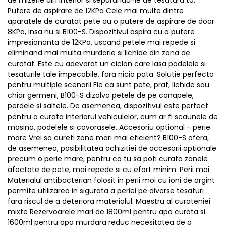
de mizerie din interior si separandu-le de tesatura ta.
Putere de aspirare de 12KPa Cele mai multe dintre
aparatele de curatat pete au o putere de aspirare de doar
8KPa, insa nu si B100-S. Dispozitivul aspira cu o putere
impresionanta de 12KPa, uscand petele mai repede si
eliminand mai multa murdarie si lichide din zona de
curatat. Este cu adevarat un ciclon care lasa podelele si
tesaturile tale impecabile, fara nicio pata. Solutie perfecta
pentru multiple scenarii Fie ca sunt pete, praf, lichide sau
chiar germeni, B100-S dizolva petele de pe canapele,
perdele si saltele. De asemenea, dispozitivul este perfect
pentru a curata interiorul vehiculelor, cum ar fi scaunele de
masina, podelele si covorasele. Accesoriu optional - perie
mare Vrei sa cureti zone mari mai eficient? B100-S ofera,
de asemenea, posibilitatea achizitiei de accesorii optionale
precum o perie mare, pentru ca tu sa poti curata zonele
afectate de pete, mai repede si cu efort minim. Perii moi
Materialul antibacterian folosit in perii moi cu ioni de argint
permite utilizarea in sigurata a periei pe diverse tesaturi
fara riscul de a deteriora materialul. Maestru al curateniei
mixte Rezervoarele mari de 1800ml pentru apa curata si
1600ml pentru apa murdara reduc necesitatea de a