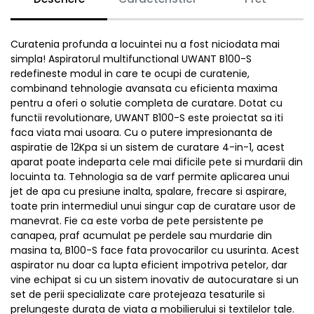
Curatenia profunda a locuintei nu a fost niciodata mai
simpla! Aspiratorul multifunctional UWANT B100-S
redefineste modul in care te ocupi de curatenie,
combinand tehnologie avansata cu eficienta maxima
pentru a oferi o solutie completa de curatare. Dotat cu
functii revolutionare, UWANT B100-S este proiectat sa iti
faca viata mai usoara. Cu o putere impresionanta de
aspiratie de 12Kpa si un sistem de curatare 4-in-1, acest
aparat poate indeparta cele mai dificile pete si murdarii din
locuinta ta. Tehnologia sa de varf permite aplicarea unui
jet de apa cu presiune inalta, spalare, frecare si aspirare,
toate prin intermediul unui singur cap de curatare usor de
manevrat. Fie ca este vorba de pete persistente pe
canapea, praf acumulat pe perdele sau murdarie din
masina ta, B100-S face fata provocarilor cu usurinta. Acest
aspirator nu doar ca lupta eficient impotriva petelor, dar
vine echipat si cu un sistem inovativ de autocuratare si un
set de perii specializate care protejeaza tesaturile si
prelungeste durata de viata a mobilierului si textilelor tale.