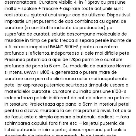
asemanatoare. Curatare vizibila 4-in-1 Spray cu presiune
inalta + spalare + frecare + aspirare toate actiunile sunt
realizate cu ajutorul unui singur cap de utilizare. Dispozitivul
imprastie un jet puternic de apa combinata cu agenti de
curatare (in cantitatile indicate de producator) pe
suprafata de curatat; solutia descompune moleculele de
murdarie in timp ce peria freaca si separa petele inainte de
a fi extrase inapoi in UWANT B100-S pentru o curatare
profunda si eficienta. Indeparteaza si cele mai dificile pete
Presiunea puternica a apei de 12Kpa permite o curatare
profunda de pana la 6 cm. Cu modurile de curatare Normal
si Intens, UWANT B100-E genereaza o putere mare de
curatare care permite eliminarea celor mai incapatanate
pete. Iar aspirarea puternica scurteaza timpul de uscare a
materialelor curatate. Curatare cu inalta presiune B100-S
indeparteaza petele indiferent de cat de adanc au patruns
in tesatura. Proiecteaza apa pana la 6cm in interiorul petei
pentru a dizolva murdaria la cel mai profund nivel. Tot ce ai
de facut este o simpla apasare a butonului dedicat — fara
schimbarea capului, fara filtre etc — iar jetul puternic de
lichid patrunde in inima petei, descompunand particulele