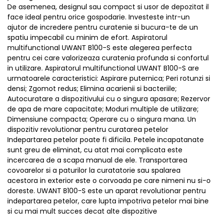
De asemenea, designul sau compact si usor de depozitat il
face ideal pentru orice gospodarie. Investeste intr-un
ajutor de incredere pentru curatenie si bucura-te de un
spatiu impecabil cu minim de efort. Aspiratorul
multifunctional UWANT B100-S este alegerea perfecta
pentru cei care valorizeaza curatenia profunda si confortul
in utilizare. Aspiratorul multifunctional UWANT B100-S are
urmatoarele caracteristici: Aspirare puternica; Peri rotunzi si
densi; Zgomot redus; Elimina acarienii si bacteriile;
Autocuratare a dispozitivului cu o singura apasare; Rezervor
de apa de mare capacitate; Moduri multiple de utilizare;
Dimensiune compacta; Operare cu o singura mana. Un
dispozitiv revolutionar pentru curatarea petelor
Indepartarea petelor poate fi dificila. Petele incapatanate
sunt greu de eliminat, cu atat mai complicata este
incercarea de a scapa manual de ele. Transportarea
covoarelor si a paturilor la curatatorie sau spalarea
acestora in exterior este o corvoada pe care nimeni nu si-o
doreste. UWANT B100-S este un aparat revolutionar pentru
indepartarea petelor, care lupta impotriva petelor mai bine
si cu mai mult succes decat alte dispozitive