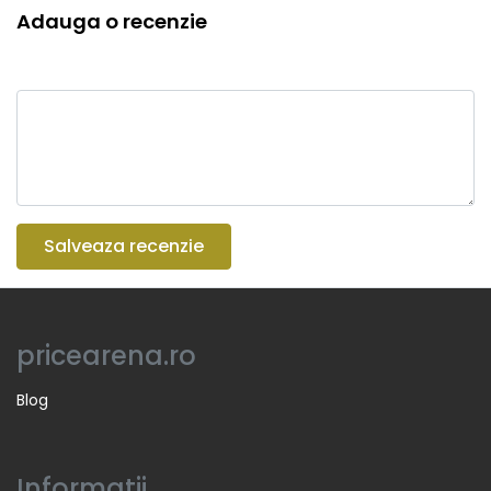
Adauga o recenzie
Salveaza recenzie
pricearena.ro
Blog
Informatii