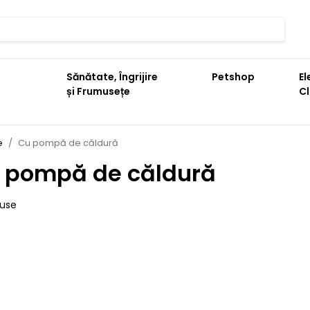
Sănătate, Îngrijire
Petshop
El
și Frumusețe
C
e
Cu pompă de căldură
 pompă de căldură
duse