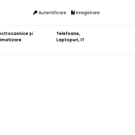
Autentificare
Inregistrare
ectrocasnice și
Telefoane,
limatizare
Laptopuri, IT