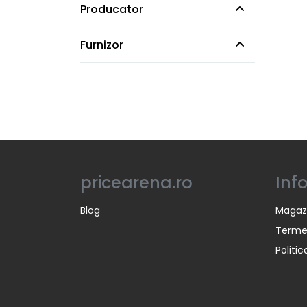
Producator
Furnizor
pricearena.ro
Inf
Blog
Magaz
Termen
Politi