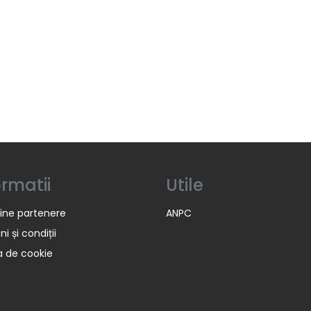
ormatii
Utile
ine partenere
ANPC
i și condiții
ca de cookie