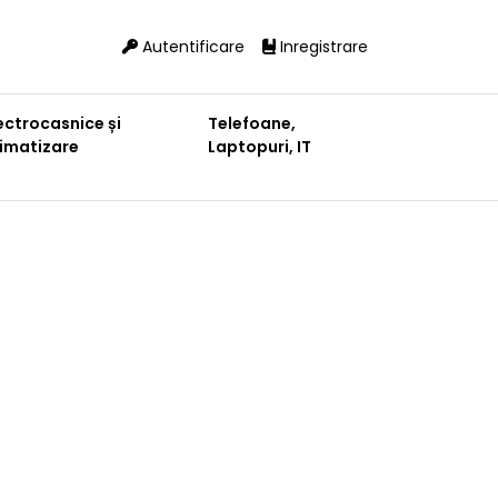
Autentificare
Inregistrare
ectrocasnice și
Telefoane,
limatizare
Laptopuri, IT