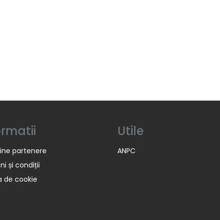
ormatii
Utile
ine partenere
ANPC
i și condiții
ca de cookie