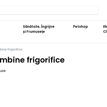
Sănătate, Îngrijire
Petshop
El
și Frumusețe
C
ine frigorifice
mbine frigorifice
duse