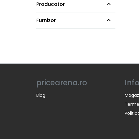
Producator
Furnizor
pricearena.ro
Inf
Blog
Magaz
Termen
Politi