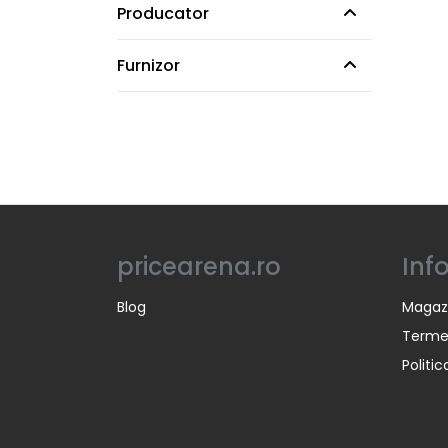
Producator
Furnizor
pricearena.ro
Inf
Blog
Magaz
Termen
Politi