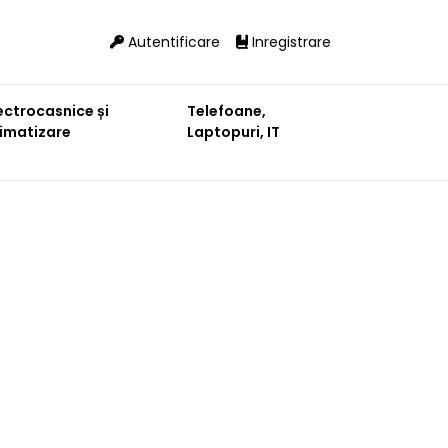
Autentificare
Inregistrare
ectrocasnice și
Telefoane,
limatizare
Laptopuri, IT