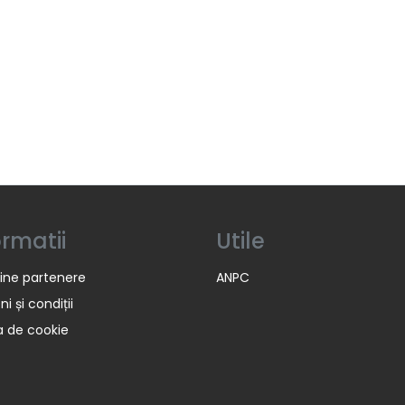
ormatii
Utile
ine partenere
ANPC
i și condiții
ca de cookie