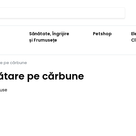
Sănătate, Îngrijire
Petshop
El
și Frumusețe
C
re pe cărbune
ătare pe cărbune
duse