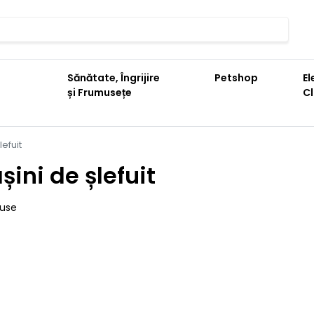
Sănătate, Îngrijire
Petshop
El
și Frumusețe
C
lefuit
șini de șlefuit
duse