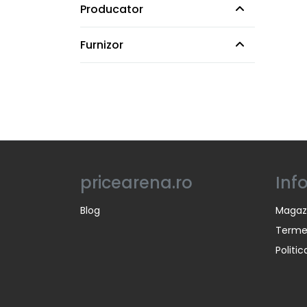
Producator
Furnizor
pricearena.ro
Inf
Blog
Magaz
Termen
Politi