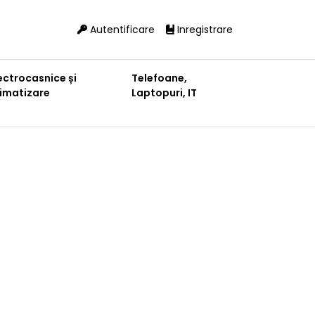
Autentificare
Inregistrare
ectrocasnice și
Telefoane,
limatizare
Laptopuri, IT