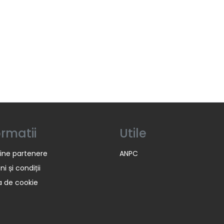
ormatii
Utile
ine partenere
ANPC
i și condiții
ca de cookie