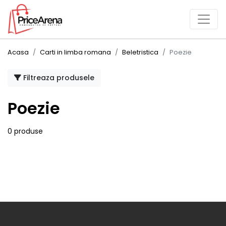
Acasa
Carti in limba romana
Beletristica
Poezie
Filtreaza produsele
Poezie
0 produse