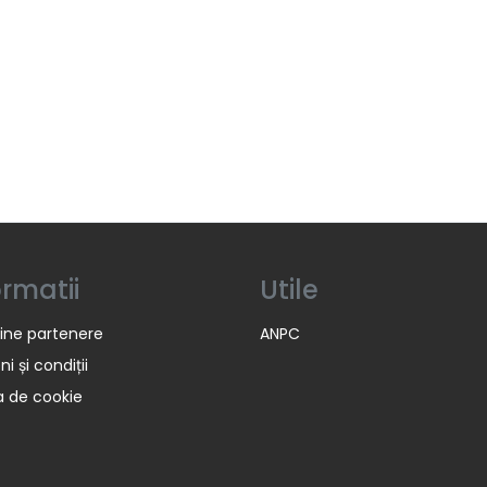
ormatii
Utile
ine partenere
ANPC
i și condiții
ca de cookie