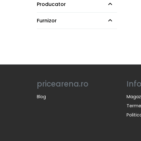
Producator
Furnizor
pricearena.ro
Inf
Blog
Magaz
Termen
Politi