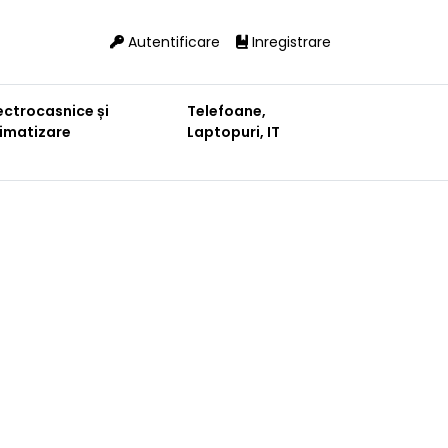
Autentificare
Inregistrare
ectrocasnice și
Telefoane,
limatizare
Laptopuri, IT