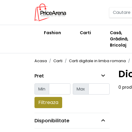
Fashion
Carti
Casă,
Grădină,
Bricolaj
Acasa
Carti
Carti digitale in limba romana
Di
Pret
0 pro
Min
Max
Filtreaza
Disponibilitate