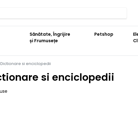
Sănătate, Îngrijire
Petshop
El
și Frumusețe
C
Dictionare si enciclopedii
ctionare si enciclopedii
duse