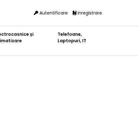
Autentificare
Inregistrare
ectrocasnice și
Telefoane,
limatizare
Laptopuri, IT