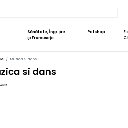
Sănătate, Îngrijire
Petshop
El
și Frumusețe
C
fie
Muzica si dans
zica si dans
duse