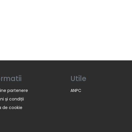
ormatii
Utile
ine partenere
ANPC
i și condiții
ca de cookie