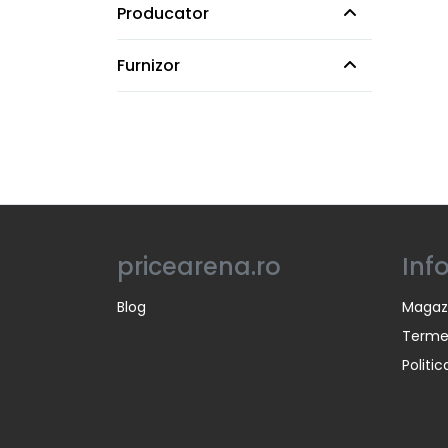
Producator
Furnizor
pricearena.ro
Inf
Blog
Magaz
Termen
Politi